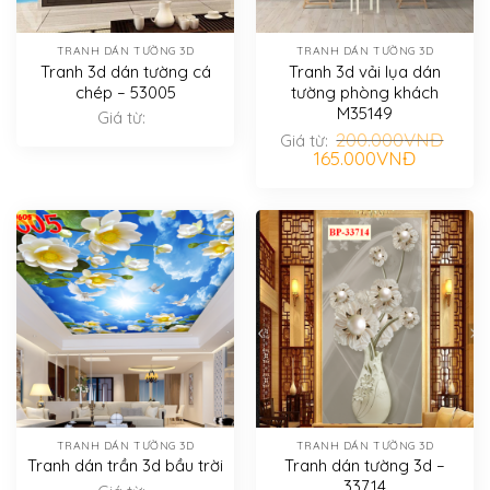
TRANH DÁN TƯỜNG 3D
TRANH DÁN TƯỜNG 3D
Tranh 3d dán tường cá
Tranh 3d vải lụa dán
chép – 53005
tường phòng khách
M35149
Giá từ:
200.000
VNĐ
Giá từ:
Giá
Giá
165.000
VNĐ
gốc
hiện
là:
tại
200.000VNĐ.
là:
165.000VN
TRANH DÁN TƯỜNG 3D
TRANH DÁN TƯỜNG 3D
Tranh dán trần 3d bầu trời
Tranh dán tường 3d –
33714