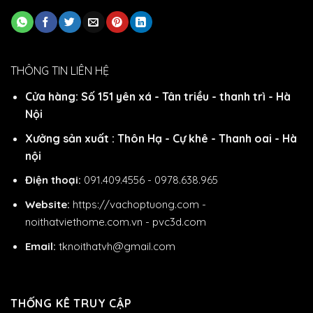
THÔNG TIN LIÊN HỆ
Cửa hàng: Số 151 yên xá - Tân triều - thanh trì - Hà
Nội
Xưởng sản xuất : Thôn Hạ - Cự khê - Thanh oai - Hà
nội
Điện thoại:
091.409.4556 - 0978.638.965
Website:
https://vachoptuong.com
-
noithatviethome.com.vn
-
pvc3d.com
Email:
tknoithatvh@gmail.com
THỐNG KÊ TRUY CẬP