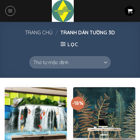
Skip
to
content
TRANG CHỦ
/
TRANH DÁN TƯỜNG 3D
LỌC
-18%