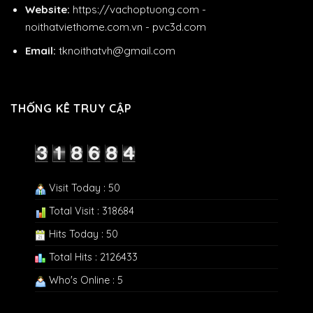
Website:
https://vachoptuong.com
-
noithatviethome.com.vn
-
pvc3d.com
Email:
tknoithatvh@gmail.com
THỐNG KÊ TRUY CẬP
Visit Today : 50
Total Visit : 318684
Hits Today : 50
Total Hits : 2126433
Who's Online : 5