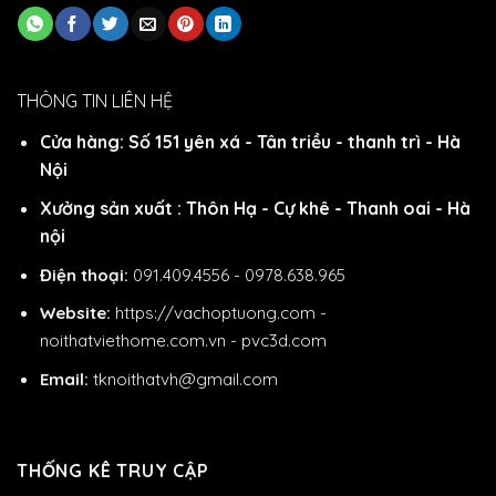
THÔNG TIN LIÊN HỆ
Cửa hàng: Số 151 yên xá - Tân triều - thanh trì - Hà
Nội
Xưởng sản xuất : Thôn Hạ - Cự khê - Thanh oai - Hà
nội
Điện thoại:
091.409.4556 - 0978.638.965
Website:
https://vachoptuong.com
-
noithatviethome.com.vn
-
pvc3d.com
Email:
tknoithatvh@gmail.com
THỐNG KÊ TRUY CẬP