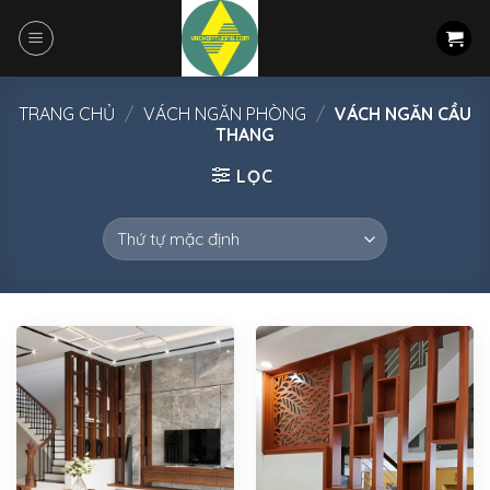
Skip
to
content
TRANG CHỦ
/
VÁCH NGĂN PHÒNG
/
VÁCH NGĂN CẦU
THANG
LỌC