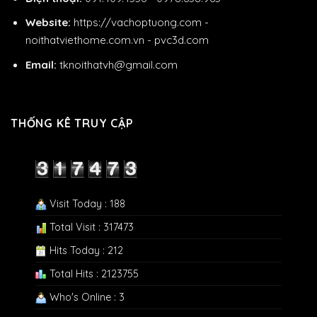
Website:
https://vachoptuong.com
-
noithatviethome.com.vn
-
pvc3d.com
Email:
tknoithatvh@gmail.com
THỐNG KÊ TRUY CẬP
Visit Today : 188
Total Visit : 317473
Hits Today : 212
Total Hits : 2123755
Who's Online : 3