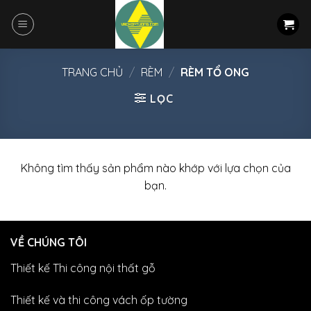
Skip
to
content
TRANG CHỦ
/
RÈM
/
RÈM TỔ ONG
LỌC
Không tìm thấy sản phẩm nào khớp với lựa chọn của
bạn.
VỀ CHÚNG TÔI
Thiết kế Thi công nội thất gỗ
Thiết kế và thi công vách ốp tường