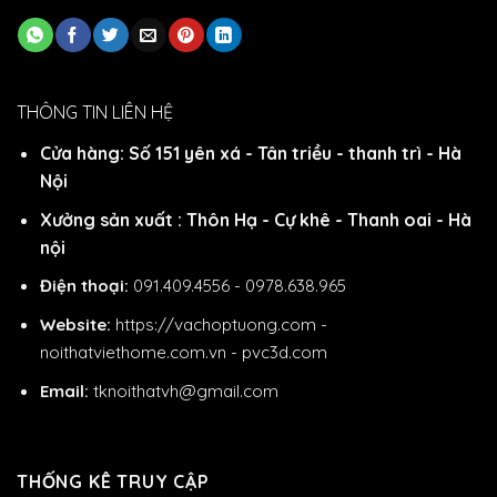
THÔNG TIN LIÊN HỆ
Cửa hàng: Số 151 yên xá - Tân triều - thanh trì - Hà
Nội
Xưởng sản xuất : Thôn Hạ - Cự khê - Thanh oai - Hà
nội
Điện thoại:
091.409.4556 - 0978.638.965
Website:
https://vachoptuong.com
-
noithatviethome.com.vn
-
pvc3d.com
Email:
tknoithatvh@gmail.com
THỐNG KÊ TRUY CẬP