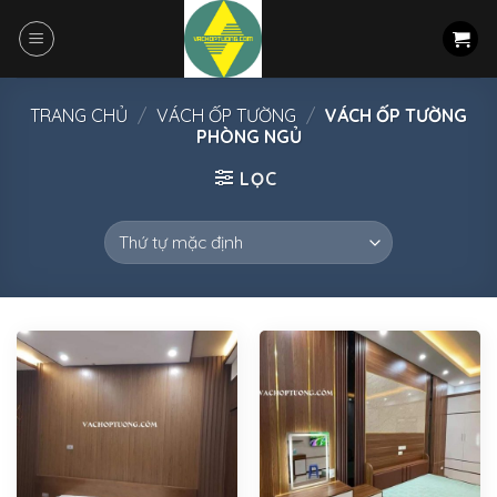
Skip
to
content
TRANG CHỦ
/
VÁCH ỐP TƯỜNG
/
VÁCH ỐP TƯỜNG
PHÒNG NGỦ
LỌC