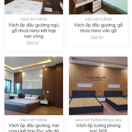
VÁCH ỐP TƯỜNG
VÁCH ỐP TƯỜNG
Vách ốp đầu giường ngủ,
Vách ốp đầu giường, gỗ
gỗ nhựa nano kết hợp
nhựa nano vân gỗ
nan sóng
Giá từ:
Giá từ:
VÁCH ỐP TƯỜNG
VÁCH ỐP TƯỜNG PHÒNG NGỦ
Vách ốp đầu giường, nan
Vách ốp tường phòng
sóng kết hợp Pvc vân đá
ngủ N09