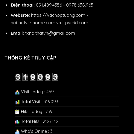
Điện thoại:
091.409.4556 - 0978.638.965
Website:
https://vachoptuong.com
-
noithatviethome.com.vn
-
pvc3d.com
Email:
tknoithatvh@gmail.com
THỐNG KÊ TRUY CẬP
Visit Today : 459
Total Visit : 319093
Hits Today : 759
Total Hits : 2127142
Who's Online : 3