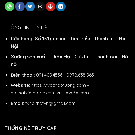
THÔNG TIN LIÊN HỆ
Cửa hàng: Số 151 yên xá - Tân triều - thanh trì - Hà
Nội
Xưởng sản xuất : Thôn Hạ - Cự khê - Thanh oai - Hà
nội
Điện thoại:
091.409.4556 - 0978.638.965
Website:
https://vachoptuong.com
-
noithatviethome.com.vn
-
pvc3d.com
Email:
tknoithatvh@gmail.com
THỐNG KÊ TRUY CẬP