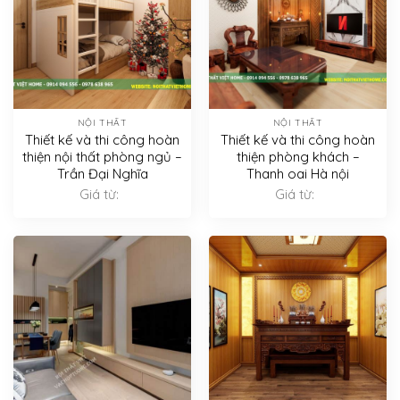
NỘI THẤT
NỘI THẤT
Thiết kế và thi công hoàn
Thiết kế và thi công hoàn
thiện nội thất phòng ngủ –
thiện phòng khách –
Trần Đại Nghĩa
Thanh oai Hà nội
Giá từ:
Giá từ: