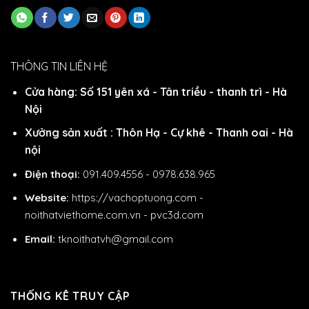
THÔNG TIN LIÊN HỆ
Cửa hàng: Số 151 yên xá - Tân triều - thanh trì - Hà
Nội
Xưởng sản xuất : Thôn Hạ - Cự khê - Thanh oai - Hà
nội
Điện thoại:
091.409.4556 - 0978.638.965
Website:
https://vachoptuong.com
-
noithatviethome.com.vn
-
pvc3d.com
Email:
tknoithatvh@gmail.com
THỐNG KÊ TRUY CẬP