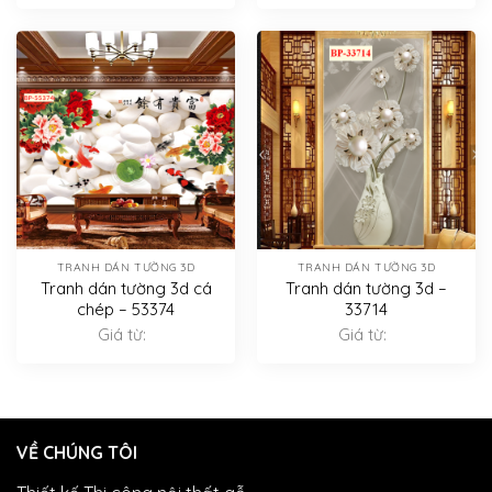
TRANH DÁN TƯỜNG 3D
TRANH DÁN TƯỜNG 3D
Tranh dán tường 3d cá
Tranh dán tường 3d –
chép – 53374
33714
Giá từ:
Giá từ:
VỀ CHÚNG TÔI