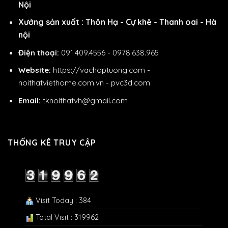
Nội
Xưởng sản xuất : Thôn Hạ - Cự khê - Thanh oai - Hà
nội
Điện thoại:
091.409.4556 - 0978.638.965
Website:
https://vachoptuong.com
-
noithatviethome.com.vn
-
pvc3d.com
Email:
tknoithatvh@gmail.com
THỐNG KÊ TRUY CẬP
Visit Today : 384
Total Visit : 319962