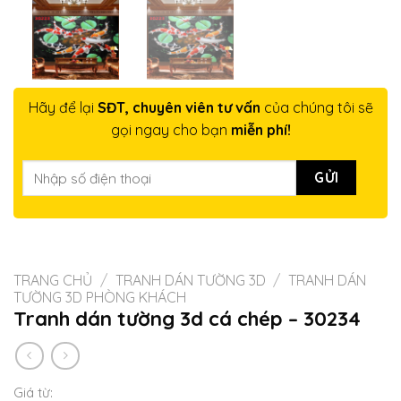
Hãy để lại
SĐT, chuyên viên tư vấn
của chúng tôi sẽ
gọi ngay cho bạn
miễn phí!
TRANG CHỦ
/
TRANH DÁN TƯỜNG 3D
/
TRANH DÁN
TƯỜNG 3D PHÒNG KHÁCH
Tranh dán tường 3d cá chép – 30234
Giá từ: