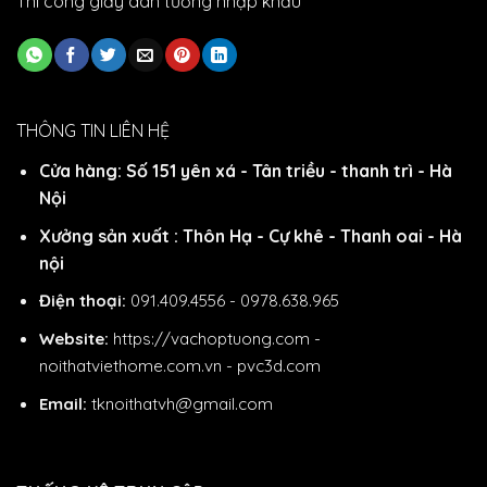
Thi công giấy dán tường nhập khẩu
THÔNG TIN LIÊN HỆ
Cửa hàng: Số 151 yên xá - Tân triều - thanh trì - Hà
Nội
Xưởng sản xuất : Thôn Hạ - Cự khê - Thanh oai - Hà
nội
Điện thoại:
091.409.4556 - 0978.638.965
Website:
https://vachoptuong.com
-
noithatviethome.com.vn
-
pvc3d.com
Email:
tknoithatvh@gmail.com