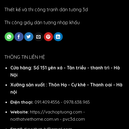
Thiết kế và thi công tranh dán tường 3d
Thi công giấy dán tường nhập khẩu
THÔNG TIN LIÊN HỆ
Cửa hàng: Số 151 yên xá - Tân triều - thanh trì - Hà
Nội
Xưởng sản xuất : Thôn Hạ - Cự khê - Thanh oai - Hà
nội
Điện thoại:
091.409.4556 - 0978.638.965
Website:
https://vachoptuong.com
-
noithatviethome.com.vn
-
pvc3d.com