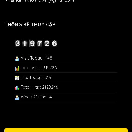
Email:
tknoithatvh@gmail.com
THỐNG KÊ TRUY CẬP
Visit Today : 148
Total Visit : 319726
Hits Today : 319
Total Hits : 2128246
Who's Online : 4