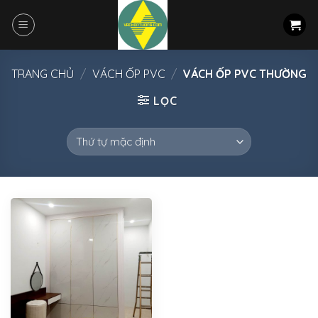
Skip
to
content
TRANG CHỦ
/
VÁCH ỐP PVC
/
VÁCH ỐP PVC THƯỜNG
LỌC