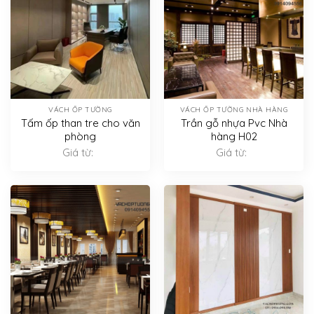
VÁCH ỐP TƯỜNG
VÁCH ỐP TƯỜNG NHÀ HÀNG
Tấm ốp than tre cho văn
Trần gỗ nhựa Pvc Nhà
phòng
hàng H02
Giá từ:
Giá từ: