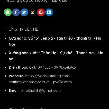
Thi công giấy dán tường nhập khẩu
THÔNG TIN LIÊN HỆ
Cửa hàng: Số 151 yên xá - Tân triều - thanh trì - Hà
Nội
Xưởng sản xuất : Thôn Hạ - Cự khê - Thanh oai - Hà
nội
Điện thoại:
091.409.4556 - 0978.638.965
Website:
https://vachoptuong.com
-
noithatviethome.com.vn
-
pvc3d.com
Email:
tknoithatvh@gmail.com