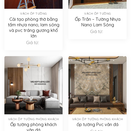
VÁCH ỐP TƯỜNG
VÁCH ỐP TƯỜNG
Cải tạo phòng thờ bằng
Ốp Trần – Tường Nhựa
tấm nhựa nano, lam sóng
Nano Lam Sóng
và pvc tráng gương khổ
Giá từ:
lớn
Giá từ:
VÁCH ỐP TƯỜNG PHÒNG KHÁCH
VÁCH ỐP TƯỜNG PHÒNG KHÁCH
Ốp tường phòng khách
ốp tường Pvc vân đá
vân đá