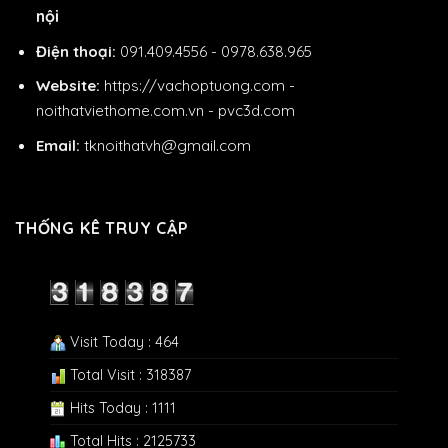
nội
Điện thoại:
091.409.4556 - 0978.638.965
Website:
https://vachoptuong.com
-
noithatviethome.com.vn
-
pvc3d.com
Email:
tknoithatvh@gmail.com
THỐNG KÊ TRUY CẬP
Visit Today : 464
Total Visit : 318387
Hits Today : 1111
Total Hits : 2125733