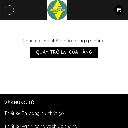
Skip
to
content
Chưa có sản phẩm nào trong giỏ hàng.
QUAY TRỞ LẠI CỬA HÀNG
VỀ CHÚNG TÔI
Thiết kế Thi công nội thất gỗ
Thiết kế và thi công vách ốp tường