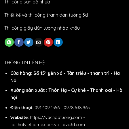
Thi công sàn gỗ nhựa
Thiết kế và thi công tranh dán tường 3d
Thi công giấy dán tường nhập khẩu
THÔNG TIN LIÊN HỆ
Cửa hàng: Số 151 yên xá - Tân triều - thanh trì - Hà
Nội
Xưởng sản xuất : Thôn Hạ - Cự khê - Thanh oai - Hà
nội
Điện thoại:
091.409.4556 - 0978.638.965
Website:
https://vachoptuong.com
-
noithatviethome.com.vn
-
pvc3d.com