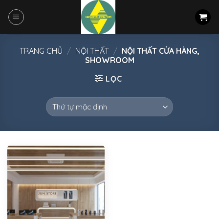
Skip
to
content
TRANG CHỦ
/
NỘI THẤT
/
NỘI THẤT CỬA HÀNG,
SHOWROOM
LỌC