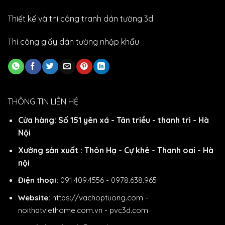
Thiết kế và thi công tranh dán tường 3d
Thi công giấy dán tường nhập khẩu
THÔNG TIN LIÊN HỆ
Cửa hàng: Số 151 yên xá - Tân triều - thanh trì - Hà
Nội
Xưởng sản xuất : Thôn Hạ - Cự khê - Thanh oai - Hà
nội
Điện thoại:
091.409.4556 - 0978.638.965
Website:
https://vachoptuong.com
-
noithatviethome.com.vn
-
pvc3d.com