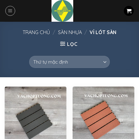
Skip
to
content
TRANG CHỦ
/
SÀN NHỰA
/
VỈ LÓT SÀN
LỌC