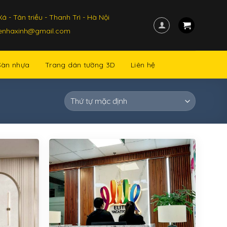
á - Tân triều - Thanh Trì - Hà Nội
kenhaxinh@gmail.com
Sàn nhựa
Trang dán tường 3D
Liên hệ