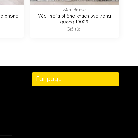
VÁCH ỐP PVC
ng phòng
Vách sofa phòng khách pvc tráng
gương 10009
Giá từ:
Fanpage