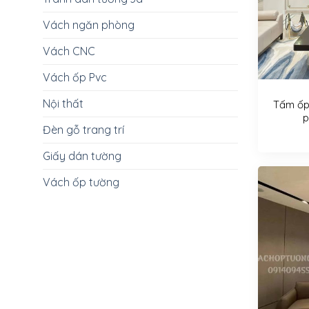
Vách ngăn phòng
Vách CNC
Vách ốp Pvc
Nội thất
Tấm ốp
p
Đèn gỗ trang trí
Giấy dán tường
Vách ốp tường