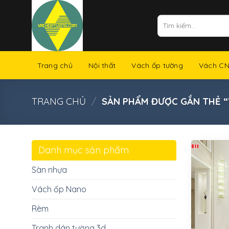
Skip
to
Tìm
kiếm:
content
Trang chủ
Nội thất
Vách ốp tường
Vách C
TRANG CHỦ
/
SẢN PHẨM ĐƯỢC GẮN THẺ 
Danh mục sản phẩm
Sàn nhựa
Vách ốp Nano
Rèm
Tranh dán tường 3d