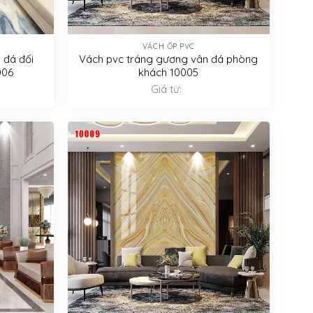
VÁCH ỐP PVC
 đá đối
Vách pvc tráng gương vân đá phòng
006
khách 10005
Giá từ: