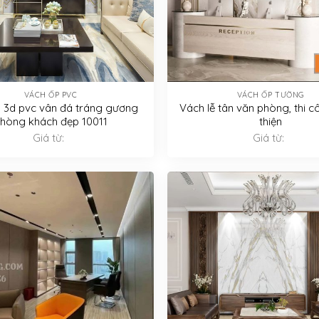
VÁCH ỐP PVC
VÁCH ỐP TƯỜNG
 3d pvc vân đá tráng gương
Vách lễ tân văn phòng, thi 
hòng khách đẹp 10011
thiện
Giá từ:
Giá từ: