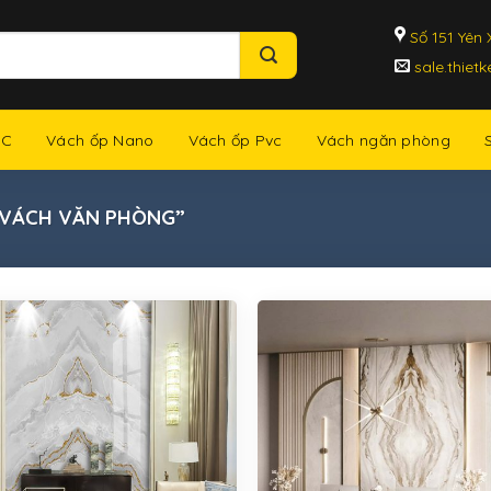
Số 151 Yên X
sale.thiet
NC
Vách ốp Nano
Vách ốp Pvc
Vách ngăn phòng
“VÁCH VĂN PHÒNG”