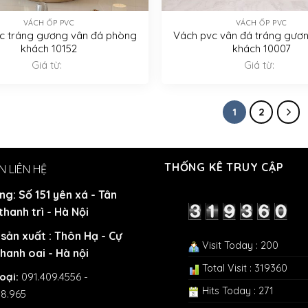
VÁCH ỐP PVC
VÁCH ỐP PVC
c tráng gương vân đá phòng
Vách pvc vân đá tráng gươ
khách 10152
khách 10007
Giá từ:
Giá từ:
1
2
THỐNG KÊ TRUY CẬP
N LIÊN HỆ
ng: Số 151 yên xá - Tân
 thanh trì - Hà Nội
sản xuất : Thôn Hạ - Cự
Visit Today : 200
Thanh oai - Hà nội
Total Visit : 319360
oại:
091.409.4556 -
Hits Today : 271
38.965