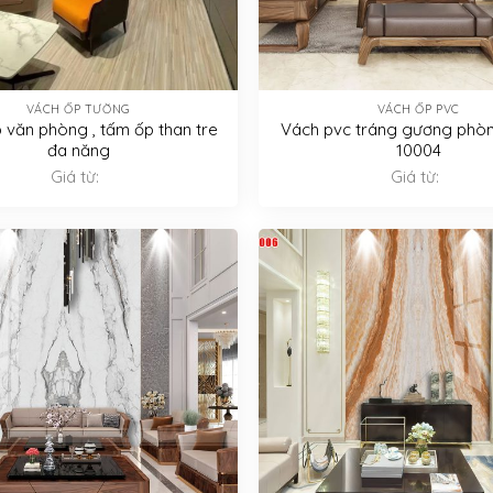
VÁCH ỐP TƯỜNG
VÁCH ỐP PVC
 văn phòng , tấm ốp than tre
Vách pvc tráng gương phò
đa năng
10004
Giá từ:
Giá từ: