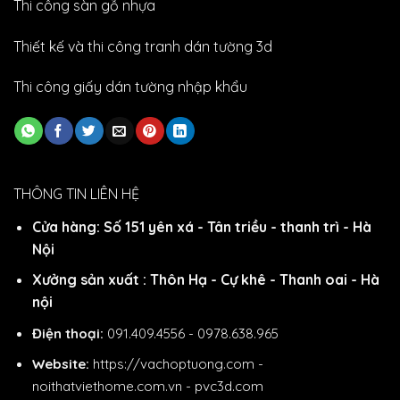
Thi công sàn gỗ nhựa
Thiết kế và thi công tranh dán tường 3d
Thi công giấy dán tường nhập khẩu
THÔNG TIN LIÊN HỆ
Cửa hàng: Số 151 yên xá - Tân triều - thanh trì - Hà
Nội
Xưởng sản xuất : Thôn Hạ - Cự khê - Thanh oai - Hà
nội
Điện thoại:
091.409.4556 - 0978.638.965
Website:
https://vachoptuong.com
-
noithatviethome.com.vn
-
pvc3d.com