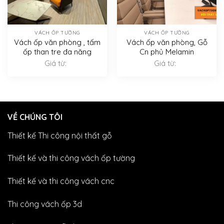
VÁCH ỐP TƯỜNG
VÁCH ỐP TƯỜNG
Vách ốp văn phòng , tấm
Vách ốp văn phòng, Gỗ
ốp than tre đa năng
Cn phủ Melamin
Giá từ:
Giá từ:
VỀ CHÚNG TÔI
Thiết kế Thi công nội thất gỗ
Thiết kế và thi công vách ốp tường
Thiết kế và thi công vách cnc
Thi công vách ốp 3d