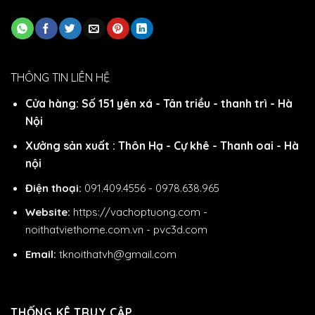
THÔNG TIN LIÊN HỆ
Cửa hàng: Số 151 yên xá - Tân triều - thanh trì - Hà
Nội
Xưởng sản xuất : Thôn Hạ - Cự khê - Thanh oai - Hà
nội
Điện thoại:
091.409.4556 - 0978.638.965
Website:
https://vachoptuong.com
-
noithatviethome.com.vn
-
pvc3d.com
Email:
tknoithatvh@gmail.com
THỐNG KÊ TRUY CẬP