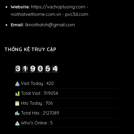
Website:
https://vachoptuong.com
-
noithatviethome.com.vn
-
pvc3d.com
Email:
tknoithatvh@gmail.com
THỐNG KÊ TRUY CẬP
Visit Today : 420
Total Visit : 319054
Hits Today : 706
Total Hits : 2127089
Who's Online : 5