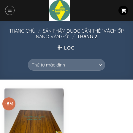
Skip
to
content
TRANG CHỦ
/
SẢN PHẨM ĐƯỢC GẮN THẺ “VÁCH ỐP
NANO VÂN GỖ”
/
TRANG 2
LỌC
-8%