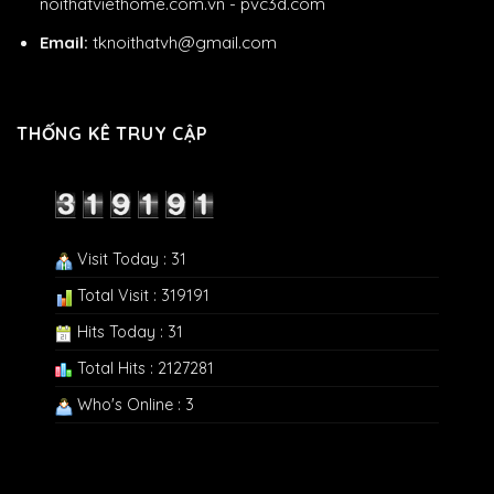
noithatviethome.com.vn
-
pvc3d.com
Email:
tknoithatvh@gmail.com
THỐNG KÊ TRUY CẬP
Visit Today : 31
Total Visit : 319191
Hits Today : 31
Total Hits : 2127281
Who's Online : 3