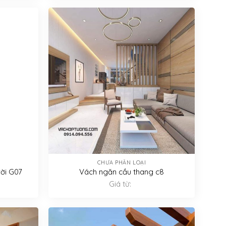
CHƯA PHÂN LOẠI
ời G07
Vách ngăn cầu thang c8
Giá từ: