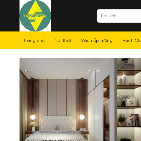
Skip
to
Tìm
kiếm:
content
Trang chủ
Nội thất
Vách ốp tường
Vách C