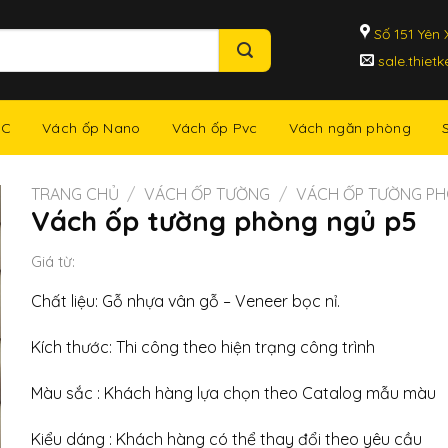
Số 151 Yên X
sale.thiet
NC
Vách ốp Nano
Vách ốp Pvc
Vách ngăn phòng
TRANG CHỦ
/
VÁCH ỐP TƯỜNG
/
VÁCH ỐP TƯỜNG P
Vách ốp tường phòng ngủ p5
Giá từ:
Chất liệu: Gỗ nhựa vân gỗ – Veneer bọc nỉ.
Kích thước: Thi công theo hiện trạng công trình
Màu sắc : Khách hàng lựa chọn theo Catalog mẫu màu
Kiểu dáng : Khách hàng có thể thay đổi theo yêu cầu