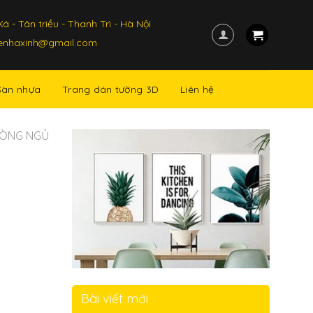
á - Tân triều - Thanh Trì - Hà Nội
kenhaxinh@gmail.com
Sàn nhựa
Trang dán tường 3D
Liên hệ
HÒNG NGỦ
Bài viết mới