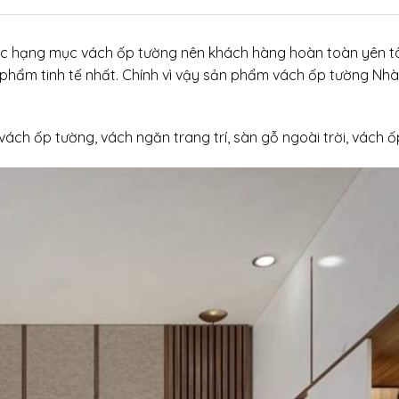
 các hạng mục vách ốp tường nên khách hàng hoàn toàn yên tâ
hẩm tinh tế nhất. Chính vì vậy sản phẩm vách ốp tường Nhà
h ốp tường, vách ngăn trang trí, sàn gỗ ngoài trời, vách ốp n