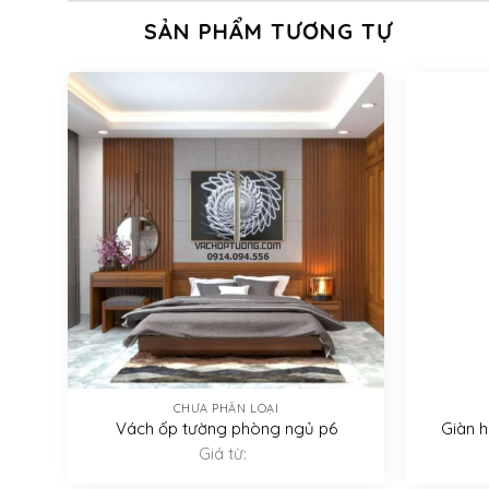
SẢN PHẨM TƯƠNG TỰ
CHƯA PHÂN LOẠI
Vách ốp tường phòng ngủ p6
Giàn h
Giá từ: