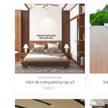
CHƯA PHÂN LOẠI
Vách ốp tường phòng ngủ p3
Sà
Giá từ: