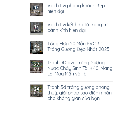
Vách tivi phòng khách đẹp
17
hiện đại
Th4
Vách tivi kết hợp tủ trang trí
17
cánh kính hiện đại
Th9
Tổng Hợp 20 Mẫu PVC 3D
30
Tráng Gương Đẹp Nhất 2025
Th3
Tranh 3D pvc Tráng Gương
27
Nước Chảy Sinh Tài K-10. Mang
Th3
Lại May Mắn và Tài
Tranh 3d tráng gương phong
24
thuỷ, giải pháp tạo điểm nhấn
Th3
cho không gian của bạn