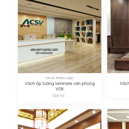
CHƯA PHÂN LOẠI
Vách ốp tường laminate văn phòng
Vách
V08
Giá từ: