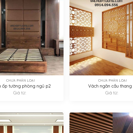
CHƯA PHÂN LOẠI
CHƯA PHÂN LOẠI
 ốp tường phòng ngủ p2
Vách ngăn cầu thang 
Giá từ:
Giá từ: