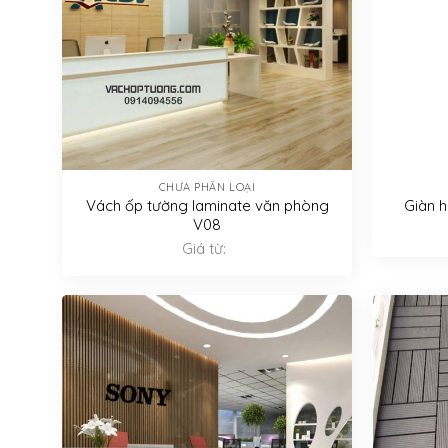
CHƯA PHÂN LOẠI
Vách ốp tường laminate văn phòng
Giàn h
V08
Giá từ: