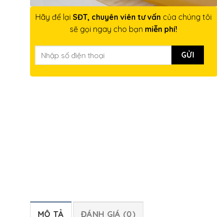
Hãy để lại
SĐT, chuyên viên tư vấn
của chúng tôi
sẽ gọi ngay cho bạn
miễn phí!
MÔ TẢ
ĐÁNH GIÁ (0)