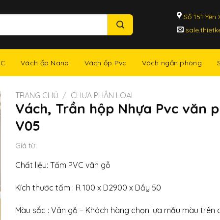
Số 151 Yên X
sale.thiet
NC
Vách ốp Nano
Vách ốp Pvc
Vách ngăn phòng
TRANG CHỦ
/
CHƯA PHÂN LOẠI
Vách, Trần hộp Nhựa Pvc văn 
V05
Giá từ:
Chất liệu: Tấm PVC vân gỗ
Kích thước tấm : R 100 x D2900 x Dầy 50
Màu sắc : Vân gỗ – Khách hàng chọn lựa mẫu màu trên 