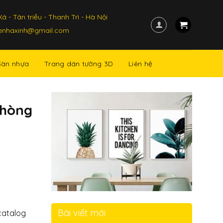
á - Tân triều - Thanh Trì - Hà Nội
kenhaxinh@gmail.com
Sàn nhựa
Trang dán tường 3D
Liên hệ
phòng
Bài viết mới
catalog