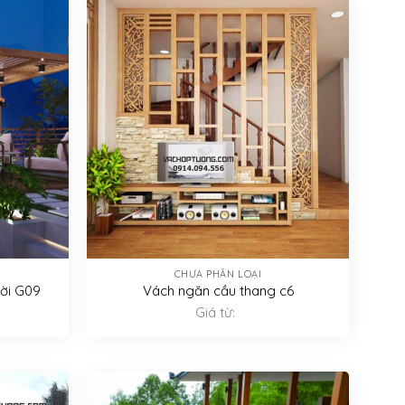
CHƯA PHÂN LOẠI
rời G09
Vách ngăn cầu thang c6
Giá từ: