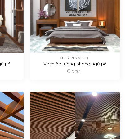
CHƯA PHÂN LOẠI
gủ p3
Vách ốp tường phòng ngủ p6
Giá từ: