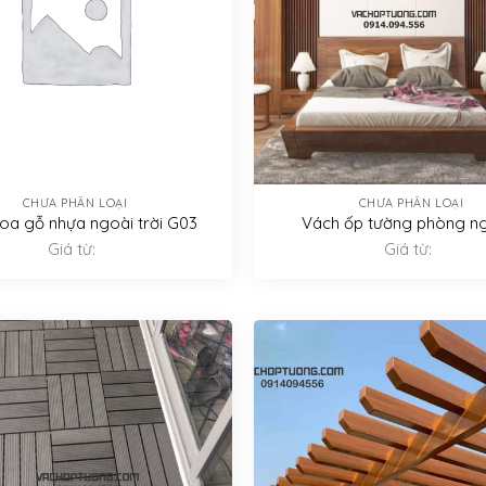
CHƯA PHÂN LOẠI
CHƯA PHÂN LOẠI
oa gỗ nhựa ngoài trời G03
Vách ốp tường phòng n
Giá từ:
Giá từ: