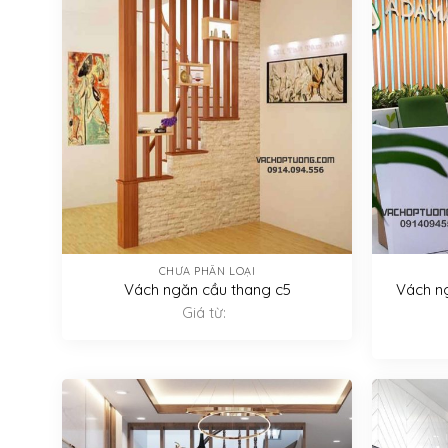
CHƯA PHÂN LOẠI
Vách ngăn cầu thang c5
Vách n
Giá từ: