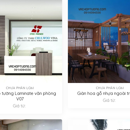
CHƯA PHÂN LOẠI
CHƯA PHÂN LOẠI
 tường Laminate văn phòng
Giàn hoa gỗ nhựa ngoài t
V07
Giá từ:
Giá từ: