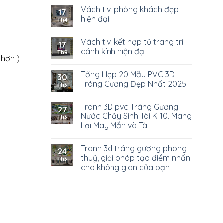
Vách tivi phòng khách đẹp
17
hiện đại
Th4
Vách tivi kết hợp tủ trang trí
17
cánh kính hiện đại
Th9
 hơn )
Tổng Hợp 20 Mẫu PVC 3D
30
Tráng Gương Đẹp Nhất 2025
Th3
Tranh 3D pvc Tráng Gương
27
Nước Chảy Sinh Tài K-10. Mang
Th3
Lại May Mắn và Tài
Tranh 3d tráng gương phong
24
thuỷ, giải pháp tạo điểm nhấn
Th3
cho không gian của bạn