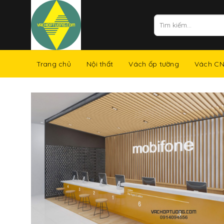
Skip
to
Tìm
kiếm:
content
Trang chủ
Nội thất
Vách ốp tường
Vách C