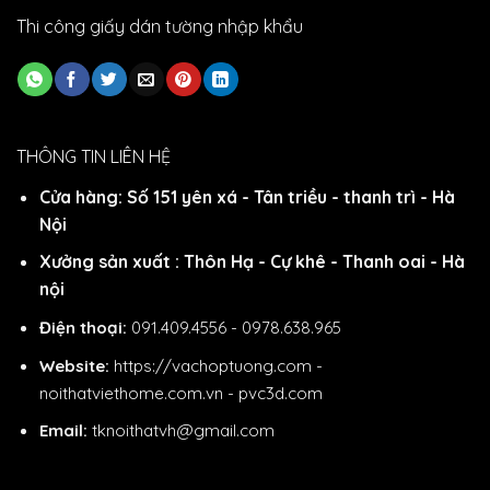
Thi công giấy dán tường nhập khẩu
THÔNG TIN LIÊN HỆ
Cửa hàng: Số 151 yên xá - Tân triều - thanh trì - Hà
Nội
Xưởng sản xuất : Thôn Hạ - Cự khê - Thanh oai - Hà
nội
Điện thoại:
091.409.4556 - 0978.638.965
Website:
https://vachoptuong.com
-
noithatviethome.com.vn
-
pvc3d.com
Email:
tknoithatvh@gmail.com