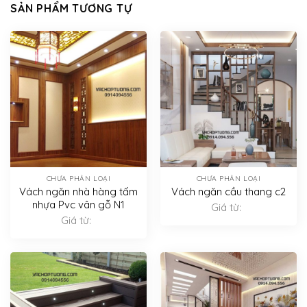
SẢN PHẨM TƯƠNG TỰ
CHƯA PHÂN LOẠI
CHƯA PHÂN LOẠI
Vách ngăn nhà hàng tấm
Vách ngăn cầu thang c2
nhựa Pvc vân gỗ N1
Giá từ:
Giá từ: