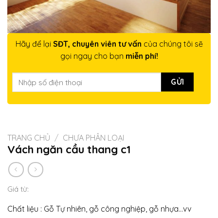
Hãy để lại
SĐT, chuyên viên tư vấn
của chúng tôi sẽ
gọi ngay cho bạn
miễn phí!
TRANG CHỦ
/
CHƯA PHÂN LOẠI
Vách ngăn cầu thang c1
Giá từ:
Chất liệu : Gỗ Tự nhiên, gỗ công nghiệp, gỗ nhựa…vv