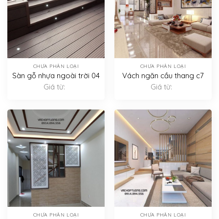
CHƯA PHÂN LOẠI
CHƯA PHÂN LOẠI
Sàn gỗ nhựa ngoài trời 04
Vách ngăn cầu thang c7
Giá từ:
Giá từ:
CHƯA PHÂN LOẠI
CHƯA PHÂN LOẠI