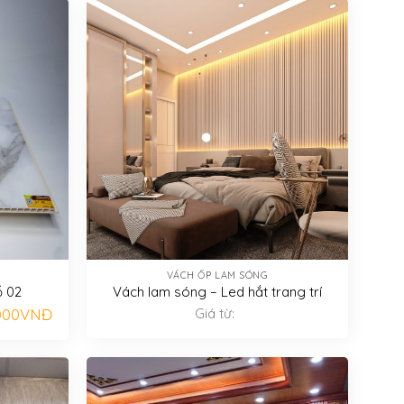
VÁCH ỐP LAM SÓNG
ỗ 02
Vách lam sóng – Led hắt trang trí
Giá
000
VNĐ
Giá từ:
hiện
tại
000VNĐ.
là:
350.000VNĐ.