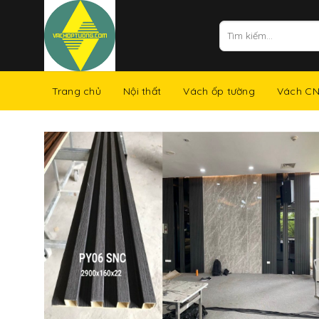
Skip
to
Tìm
kiếm:
content
Trang chủ
Nội thất
Vách ốp tường
Vách C