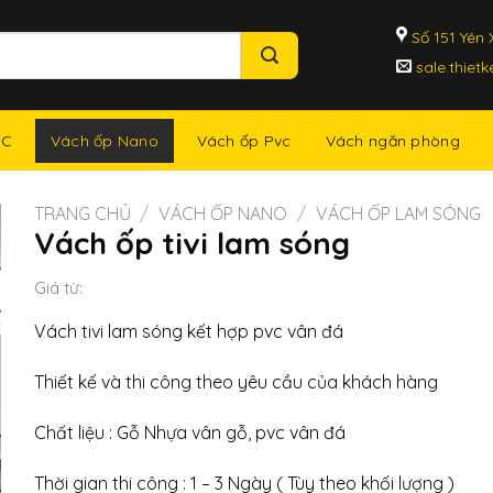
Số 151 Yên X
sale.thiet
Vách ốp Nano
NC
Vách ốp Pvc
Vách ngăn phòng
TRANG CHỦ
/
VÁCH ỐP NANO
/
VÁCH ỐP LAM SÓNG
Vách ốp tivi lam sóng
Giá từ:
Vách tivi lam sóng kết hợp pvc vân đá
Thiết kế và thi công theo yêu cầu của khách hàng
Chất liệu : Gỗ Nhựa vân gỗ, pvc vân đá
Thời gian thi công : 1 – 3 Ngày ( Tùy theo khối lượng )