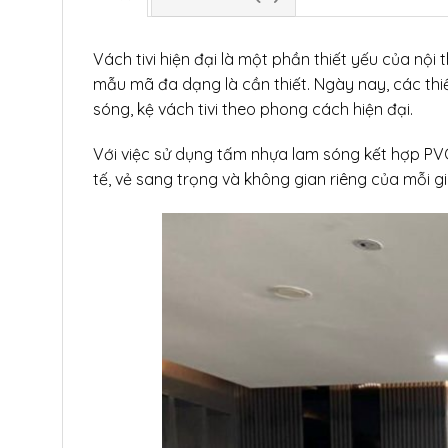
Vách tivi hiện đại là một phần thiết yếu của nội
mẫu mã đa dạng là cần thiết. Ngày nay, các thiết
sóng, kệ vách tivi theo phong cách hiện đại.
Với việc sử dụng tấm nhựa lam sóng kết hợp PVC v
tế, vẻ sang trọng và không gian riêng của mỗi gia