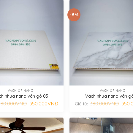
-8%
VÁCH ỐP NANO
VÁCH ỐP NANO
h nhựa nano vân gỗ 03
Vách nhựa nano vân g
Giá
Giá
Giá
380.000
VNĐ
350.000
VNĐ
380.000
VNĐ
350.
Giá từ:
gốc
hiện
gốc
là:
tại
là:
380.000VNĐ.
là:
380.
350.000VNĐ.