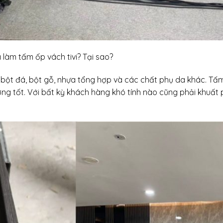
làm tấm ốp vách tivi? Tại sao?
bột đá, bột gỗ, nhựa tổng hợp và các chất phụ da khác. Tấm
ượng tốt. Với bất kỳ khách hàng khó tính nào cũng phải khuấ