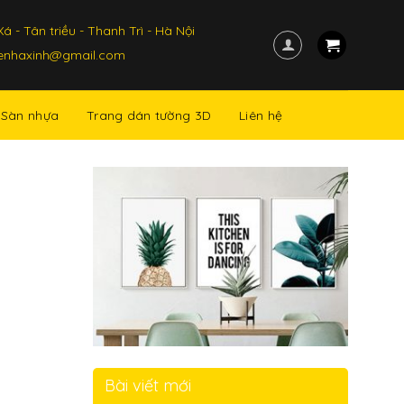
á - Tân triều - Thanh Trì - Hà Nội
kenhaxinh@gmail.com
Sàn nhựa
Trang dán tường 3D
Liên hệ
Bài viết mới