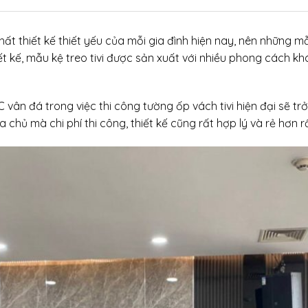
 thất thiết kế thiết yếu của mỗi gia đình hiện nay, nên những 
 kế, mẫu kệ treo tivi được sản xuất với nhiều phong cách khác
ân đá trong việc thi công tường ốp vách tivi hiện đại sẽ trở
 chủ mà chi phí thi công, thiết kế cũng rất hợp lý và rẻ hơn rấ