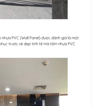
 nhựa PVC (Wall Panel) được đánh giá là một
t phục trước vẻ đẹp tinh tế mà tấm nhựa PVC