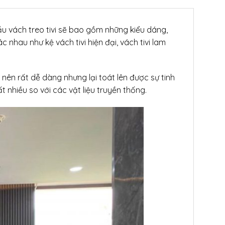
mẫu vách treo tivi sẽ bao gồm những kiểu dáng,
 nhau như kệ vách tivi hiện đại, vách tivi lam
 nên rất dễ dàng nhưng lại toát lên được sự tinh
t nhiều so với các vật liệu truyền thống.