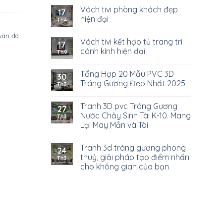
Vách tivi phòng khách đẹp
17
hiện đại
Th4
 vân đá
Vách tivi kết hợp tủ trang trí
17
cánh kính hiện đại
Th9
Tổng Hợp 20 Mẫu PVC 3D
30
Tráng Gương Đẹp Nhất 2025
Th3
Tranh 3D pvc Tráng Gương
27
Nước Chảy Sinh Tài K-10. Mang
Th3
Lại May Mắn và Tài
Tranh 3d tráng gương phong
24
thuỷ, giải pháp tạo điểm nhấn
Th3
cho không gian của bạn