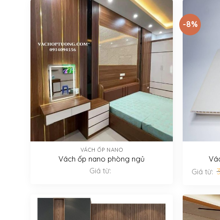
-8%
VÁCH ỐP NANO
Vách ốp nano phòng ngủ
Vác
Giá từ:
Giá từ: