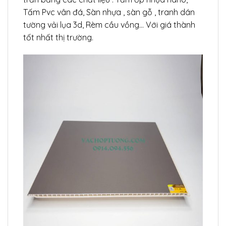
Tấm Pvc vân đá, Sàn nhựa , sàn gỗ , tranh dán
tường vải lụa 3d, Rèm cầu vồng… Với giá thành
tốt nhất thị trường.