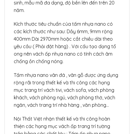
sinh, mẫu mã đa dạng, độ bền lên đến trên 20
năm.
Kích thước tiêu chuẩn của tấm nhựa nano có
các kích thước như sau: Dầy 6mm, 9mm rộng
400mm Dài 2970mm hoặc cắt chiều dài theo
yêu cầu ( Phải đặt hàng) . Với cấu tạo dạng tổ
ong nên vách ốp nhựa nano có tính cách âm
chống ồn chống nóng.
Tấm nhựa nano vân đá , vân gỗ được ứng dụng
rộng rãi trong thiết kế và thi công các hạng
mục trang trí vách tivi, vách sofa, vách phòng
khách, vách phòng ngủ, vách phòng thờ, vách
ngăn, vách trang trí nhà hàng , văn phòng…
Nội Thất Việt nhận thiết kế và thi công hoàn
thiện các hạng mục vách ốp trang trí tường
trần bằng các chất liệu : Tấm ốp nhựa nano,