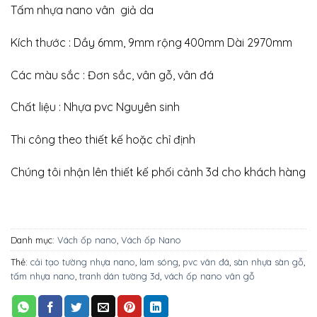
Tấm nhựa nano vân giả da
Kích thước : Dầy 6mm, 9mm rộng 400mm Dài 2970mm
Các màu sắc : Đơn sắc, vân gỗ, vân đá
Chất liệu : Nhựa pvc Nguyên sinh
Thi công theo thiết kế hoặc chỉ định
Chúng tôi nhận lên thiết kế phối cảnh 3d cho khách hàng
Danh mục:
Vách ốp nano
,
Vách ốp Nano
Thẻ:
cải tạo tường nhựa nano
,
lam sóng
,
pvc vân đá
,
sàn nhựa sàn gỗ
,
tấm nhựa nano
,
tranh dán tường 3d
,
vách ốp nano vân gỗ