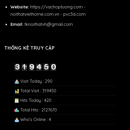
Website:
https://vachoptuong.com
-
noithatviethome.com.vn
-
pvc3d.com
Email:
tknoithatvh@gmail.com
THỐNG KÊ TRUY CẬP
Visit Today : 290
Total Visit : 319450
Hits Today : 420
Total Hits : 2127670
Who's Online : 4