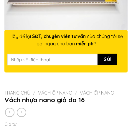
Hãy để lại
SĐT, chuyên viên tư vấn
của chúng tôi sẽ
gọi ngay cho bạn
miễn phí!
TRANG CHỦ
/
VÁCH ỐP NANO
/
VÁCH ỐP NANO
Vách nhựa nano giả da 16
Giá từ: