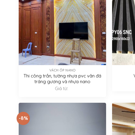
VÁCH ỐP NANO
Thi công trần, tường nhựa pvc vân đá
tráng gương và nhựa nano
Giá từ:
-8%