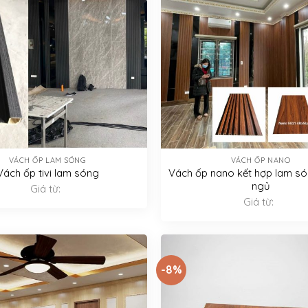
VÁCH ỐP LAM SÓNG
VÁCH ỐP NANO
Vách ốp tivi lam sóng
Vách ốp nano kết hợp lam s
ngủ
Giá từ:
Giá từ:
-8%