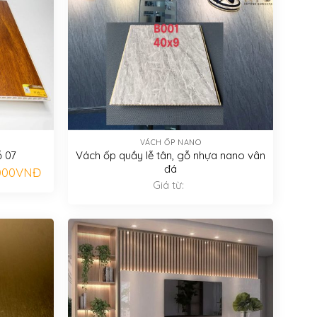
VÁCH ỐP NANO
 07
Vách ốp quầy lễ tân, gỗ nhựa nano vân
đá
Giá
000
VNĐ
hiện
Giá từ:
tại
000VNĐ.
là:
350.000VNĐ.