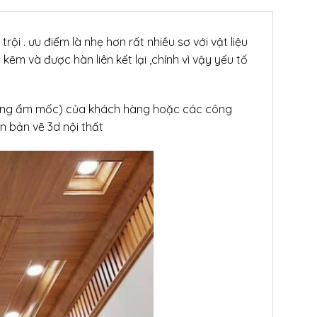
ội . ưu điểm là nhẹ hơn rất nhiều sơ với vật liệu
ẽm và được hàn liên kết lại ,chính vì vậy yếu tố
 Chống ẩm mốc) của khách hàng hoặc các công
n bản vẽ 3d nội thất