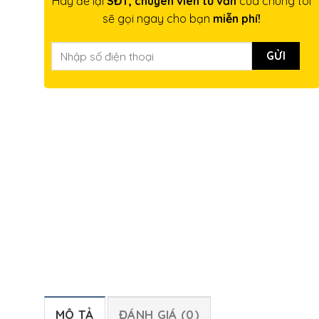
Hãy để lại
SĐT, chuyên viên tư vấn
của chúng tôi
sẽ gọi ngay cho bạn
miễn phí!
MÔ TẢ
ĐÁNH GIÁ (0)