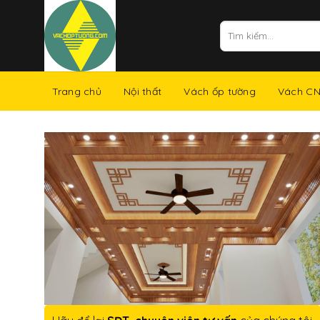
Skip
to
Tìm
kiếm:
content
Trang chủ
Nội thất
Vách ốp tường
Vách C