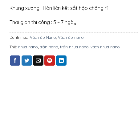
Khung xương : Hàn liên kết sắt hộp chống rỉ
Thời gian thi công : 5 – 7 ngày
Danh mục:
Vách ốp Nano
,
Vách ốp nano
Thẻ:
nhựa nano
,
trần nano
,
trần nhựa nano
,
vách nhựa nano