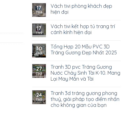
Vách tivi phòng khách đẹp
17
hiện đại
Th4
Vách tivi kết hợp tủ trang trí
17
cánh kính hiện đại
Th9
Tổng Hợp 20 Mẫu PVC 3D
30
Tráng Gương Đẹp Nhất 2025
Th3
Tranh 3D pvc Tráng Gương
27
Nước Chảy Sinh Tài K-10. Mang
Th3
Lại May Mắn và Tài
Tranh 3d tráng gương phong
24
thuỷ, giải pháp tạo điểm nhấn
Th3
cho không gian của bạn