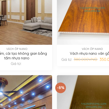
VÁCH ỐP NANO
VÁCH ỐP NANO
m, cải tạo không gian bằng
Vách nhựa nano vân gỗ
tấm nhựa nano
Giá
380.000
VNĐ
350.
Giá từ:
gốc
Giá từ:
là:
380.
-8%