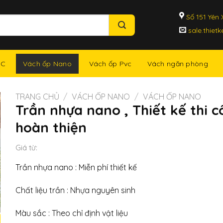
Số 151 Yên X
sale.thiet
Vách ốp Nano
NC
Vách ốp Pvc
Vách ngăn phòng
TRANG CHỦ
/
VÁCH ỐP NANO
/
VÁCH ỐP NANO
Trần nhựa nano , Thiết kế thi 
hoàn thiện
Giá từ:
Trần nhựa nano : Miễn phí thiết kế
Chất liệu trần : Nhựa nguyên sinh
Màu sắc : Theo chỉ định vật liệu