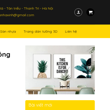
á - Tân triều - Thanh Trì - Hà Nội
kenhaxinh@gmail.com
Sàn nhựa
Trang dán tường 3D
Liên hệ
công
Bài viết mới