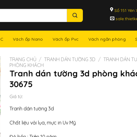
Số 151 Yên X
sale.thiet
NC
Vách ốp Nano
Vách ốp Pvc
Vách ngăn phòng
TRANG CHỦ
/
TRANH DÁN TƯỜNG 3D
/
TRANH DÁN T
PHÒNG KHÁCH
Tranh dán tường 3d phòng khá
30675
Giá từ:
Tranh dán tường 3d
Chất liệu vải lụa, mực in Uv Mỹ
Độ bền : Trên 10 năm