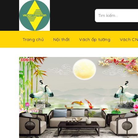
Skip
to
Tìm
kiếm:
content
Trang chủ
Nội thất
Vách ốp tường
Vách C