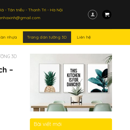
á - Tân triều - Thanh Trì - Hà Nội
kenhaxinh@gmail.com
Trang dán tường 3D
Sàn nhựa
Liên hệ
ƯỜNG 3D
ch –
Bài viết mới