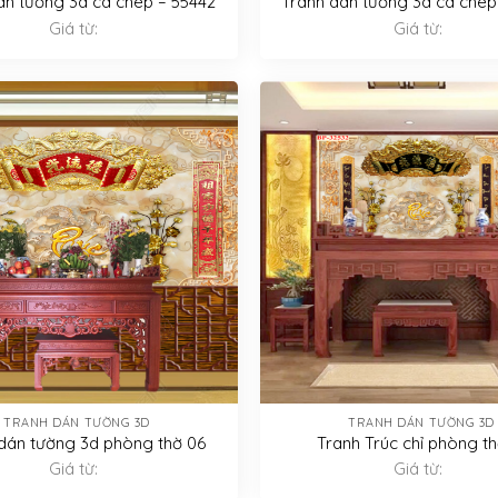
án tường 3d cá chép – 55442
Tranh dán tường 3d cá chép
Giá từ:
Giá từ:
TRANH DÁN TƯỜNG 3D
TRANH DÁN TƯỜNG 3D
dán tường 3d phòng thờ 06
Tranh Trúc chỉ phòng th
Giá từ:
Giá từ: