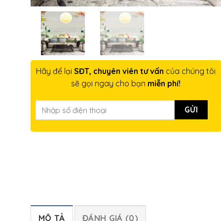
Hãy để lại
SĐT, chuyên viên tư vấn
của chúng tôi
sẽ gọi ngay cho bạn
miễn phí!
MÔ TẢ
ĐÁNH GIÁ (0)