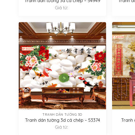
Tranh dán tường 3d cá chép – 54949
Tranh d
Giá từ:
TRANH DÁN TƯỜNG 3D
Tranh dán tường 3d cá chép – 53374
Tranh 
Giá từ: