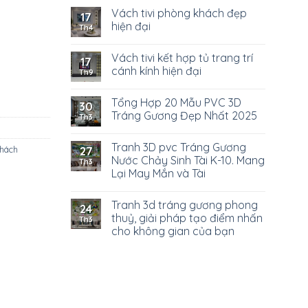
Vách tivi phòng khách đẹp
17
hiện đại
Th4
Vách tivi kết hợp tủ trang trí
17
cánh kính hiện đại
Th9
Tổng Hợp 20 Mẫu PVC 3D
30
Tráng Gương Đẹp Nhất 2025
Th3
Tranh 3D pvc Tráng Gương
hách
27
Nước Chảy Sinh Tài K-10. Mang
Th3
Lại May Mắn và Tài
Tranh 3d tráng gương phong
24
thuỷ, giải pháp tạo điểm nhấn
Th3
cho không gian của bạn