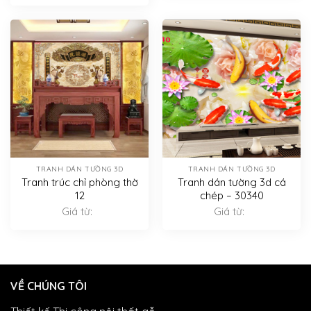
TRANH DÁN TƯỜNG 3D
TRANH DÁN TƯỜNG 3D
Tranh trúc chỉ phòng thờ
Tranh dán tường 3d cá
12
chép – 30340
Giá từ:
Giá từ:
VỀ CHÚNG TÔI