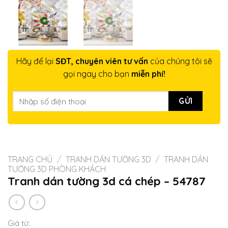
Hãy để lại
SĐT, chuyên viên tư vấn
của chúng tôi sẽ
gọi ngay cho bạn
miễn phí!
TRANG CHỦ
/
TRANH DÁN TƯỜNG 3D
/
TRANH DÁN
TƯỜNG 3D PHÒNG KHÁCH
Tranh dán tường 3d cá chép – 54787
Giá từ: