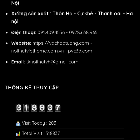
Nội
Xưởng sản xuất : Thôn Hạ - Cự khê - Thanh oai - Hà
nội
Điện thoại:
091.409.4556 - 0978.638.965
Website:
https://vachoptuong.com
-
noithatviethome.com.vn
-
pvc3d.com
Email:
tknoithatvh@gmail.com
THỐNG KÊ TRUY CẬP
Visit Today : 203
Total Visit : 318837