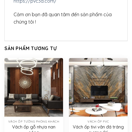
https://pvc3d.com/
Cảm ơn bạn đã quan tâm đến sản phẩm của
chúng tôi !
SẢN PHẨM TƯƠNG TỰ
VÁCH ỐP TƯỜNG PHÒNG KHÁCH
VÁCH ỐP PVC
Vách ốp gỗ nhựa nan
Vách ốp tivi vân đá tráng