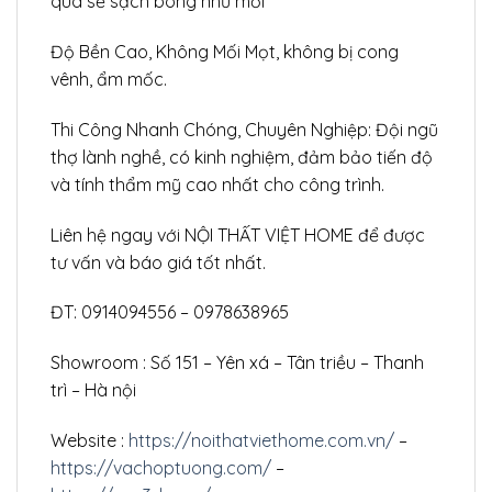
qua sẽ sạch bong như mới
Độ Bền Cao, Không Mối Mọt, không bị cong
vênh, ẩm mốc.
Thi Công Nhanh Chóng, Chuyên Nghiệp: Đội ngũ
thợ lành nghề, có kinh nghiệm, đảm bảo tiến độ
và tính thẩm mỹ cao nhất cho công trình.
Liên hệ ngay với NỘI THẤT VIỆT HOME để được
tư vấn và báo giá tốt nhất.
ĐT: 0914094556 – 0978638965
Showroom : Số 151 – Yên xá – Tân triều – Thanh
trì – Hà nội
Website :
https://noithatviethome.com.vn/
–
https://vachoptuong.com/
–