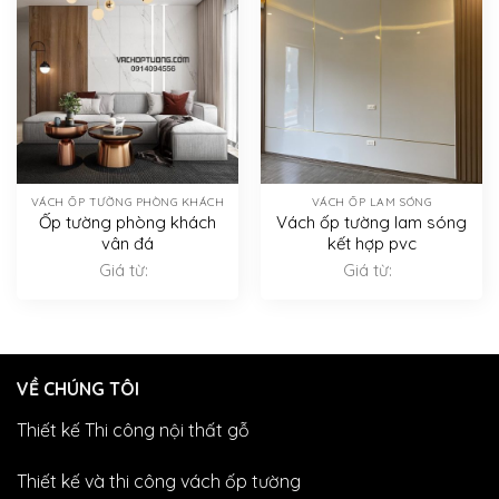
VÁCH ỐP TƯỜNG PHÒNG KHÁCH
VÁCH ỐP LAM SÓNG
Ốp tường phòng khách
Vách ốp tường lam sóng
vân đá
kết hợp pvc
Giá từ:
Giá từ:
VỀ CHÚNG TÔI
Thiết kế Thi công nội thất gỗ
Thiết kế và thi công vách ốp tường