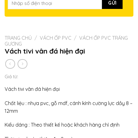
TRANG CHỦ
/
VÁCH ỐP PVC
/
VÁCH ỐP PVC TRÁNG
GƯƠNG
Vách tivi vân đá hiện đại
Giá từ:
Vách tivi vân đá hiện đại
Chất liệu : nhựa pvc, gỗ mdf, cánh kính cường lực dầy 8 –
12mm
Kiểu dáng : Theo thiết kế hoặc khách hàng chỉ định