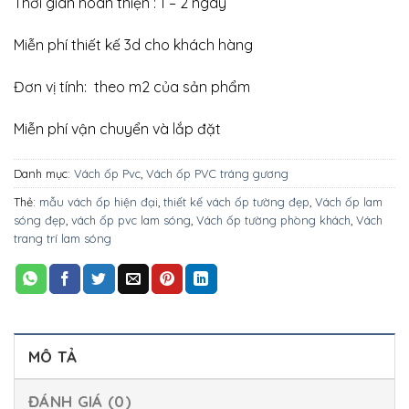
Thời gian hoàn thiện : 1 – 2 ngày
Miễn phí thiết kế 3d cho khách hàng
Đơn vị tính: theo m2 của sản phẩm
Miễn phí vận chuyển và lắp đặt
Danh mục:
Vách ốp Pvc
,
Vách ốp PVC tráng gương
Thẻ:
mẫu vách ốp hiện đại
,
thiết kế vách ốp tường đẹp
,
Vách ốp lam
sóng đẹp
,
vách ốp pvc lam sóng
,
Vách ốp tường phòng khách
,
Vách
trang trí lam sóng
MÔ TẢ
ĐÁNH GIÁ (0)