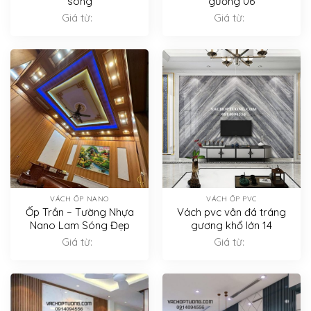
sóng
gương 06
Giá từ:
Giá từ:
VÁCH ỐP NANO
VÁCH ỐP PVC
Ốp Trần – Tường Nhựa
Vách pvc vân đá tráng
Nano Lam Sóng Đẹp
gương khổ lớn 14
Giá từ:
Giá từ: