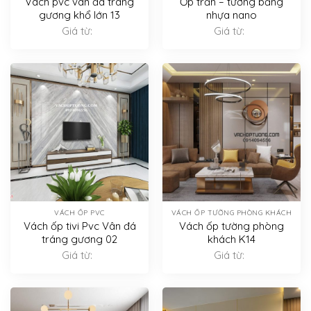
Vách pvc vân đá tráng
Ốp trần – tường bằng
gương khổ lớn 13
nhựa nano
Giá từ:
Giá từ:
VÁCH ỐP PVC
VÁCH ỐP TƯỜNG PHÒNG KHÁCH
Vách ốp tivi Pvc Vân đá
Vách ốp tường phòng
tráng gương 02
khách K14
Giá từ:
Giá từ: