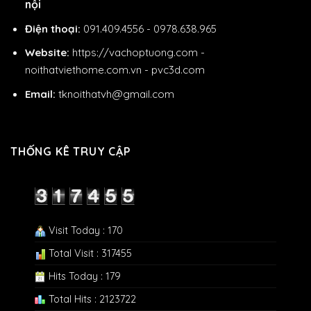
nội
Điện thoại:
091.409.4556 - 0978.638.965
Website:
https://vachoptuong.com
-
noithatviethome.com.vn
-
pvc3d.com
Email:
tknoithatvh@gmail.com
THỐNG KÊ TRUY CẬP
Visit Today : 170
Total Visit : 317455
Hits Today : 179
Total Hits : 2123722