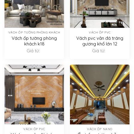
VÁCH ỐP TƯỜNG PHÒNG KHÁCH
VÁCH ỐP PVC
Vách ốp tường phòng
Vách pvc vân đá tráng
khách k18
gương khổ lớn 12
Giá từ:
Giá từ:
VÁCH ỐP PVC
VÁCH ỐP NANO