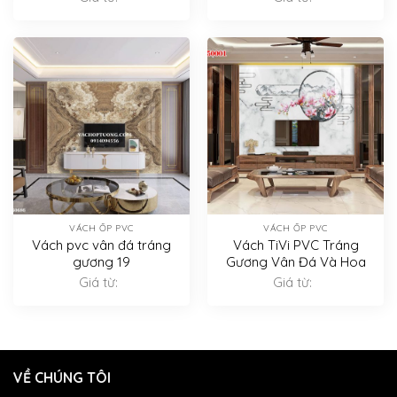
VÁCH ỐP PVC
VÁCH ỐP PVC
Vách pvc vân đá tráng
Vách TiVi PVC Tráng
gương 19
Gương Vân Đá Và Hoa
Giá từ:
Giá từ:
VỀ CHÚNG TÔI