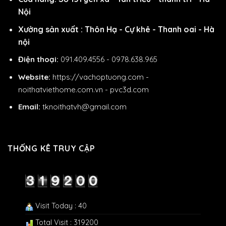
Nội
Xưởng sản xuất : Thôn Hạ - Cự khê - Thanh oai - Hà
nội
Điện thoại:
091.409.4556 - 0978.638.965
Website:
https://vachoptuong.com
-
noithatviethome.com.vn
-
pvc3d.com
Email:
tknoithatvh@gmail.com
THỐNG KÊ TRUY CẬP
Visit Today : 40
Total Visit : 319200