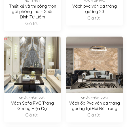
NỘI THẤT
VÁCH ỐP PVC
Thiết kế và thi công trọn
Vách pvc vân đá tráng
gói phòng thờ – Xuân
gương 20
Đỉnh Từ Liêm
Giá từ:
Giá từ:
CHƯA PHÂN LOẠI
CHƯA PHÂN LOẠI
Vách Sofa PVC Tráng
Vách ốp Pvc vân đá tráng
Gương Hiện Đại
gương tại Hai Bà Trưng
Giá từ:
Giá từ: