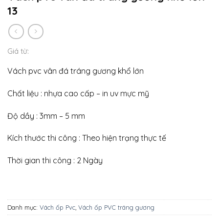
13
Giá từ:
Vách pvc vân đá tráng gương khổ lớn
Chất liệu : nhựa cao cấp – in uv mực mỹ
Độ dầy : 3mm – 5 mm
Kích thước thi công : Theo hiện trạng thực tế
Thời gian thi công : 2 Ngày
Danh mục:
Vách ốp Pvc
,
Vách ốp PVC tráng gương