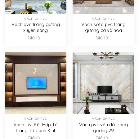
VÁCH ỐP PVC
VÁCH ỐP PVC
Vách pvc tráng gương
Vách sofa pvc tráng
xuyên sáng
gương cá và hoa
Giá từ:
Giá từ:
VÁCH ỐP PVC
VÁCH ỐP PVC
Vách Tivi Kết Hợp Tủ
Vách pvc vân đá tráng
Trang Trí Cánh Kính
gương 29
Giá từ:
Giá từ: