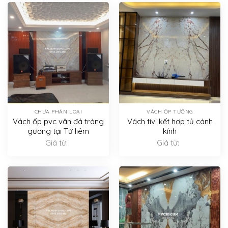
CHƯA PHÂN LOẠI
VÁCH ỐP TƯỜNG
Vách ốp pvc vân đá tráng
Vách tivi kết hợp tủ cánh
gương tại Từ liêm
kính
Giá từ:
Giá từ: