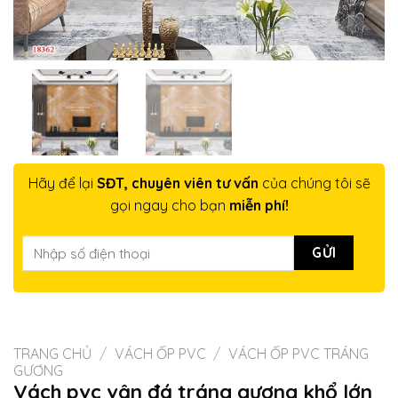
Hãy để lại
SĐT, chuyên viên tư vấn
của chúng tôi sẽ
gọi ngay cho bạn
miễn phí!
TRANG CHỦ
/
VÁCH ỐP PVC
/
VÁCH ỐP PVC TRÁNG
GƯƠNG
Vách pvc vân đá tráng gương khổ lớn