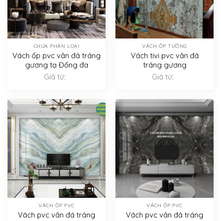
CHƯA PHÂN LOẠI
VÁCH ỐP TƯỜNG
Vách ốp pvc vân đá tráng
Vách tivi pvc vân đá
gương tạ Đống đa
tráng gương
Giá từ:
Giá từ:
VÁCH ỐP PVC
VÁCH ỐP PVC
Vách pvc vân đá tráng
Vách pvc vân đá tráng