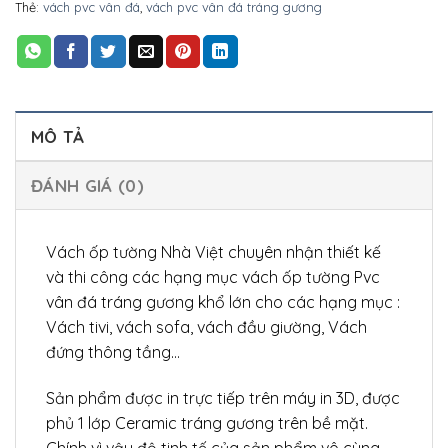
Thẻ:
vách pvc vân đá
,
vách pvc vân đá tráng gương
MÔ TẢ
ĐÁNH GIÁ (0)
Vách ốp tường Nhà Việt chuyên nhận thiết kế
và thi công các hạng mục vách ốp tường Pvc
vân đá tráng gương khổ lớn cho các hạng mục :
Vách tivi, vách sofa, vách đầu giường, Vách
đứng thông tầng…
Sản phẩm được in trực tiếp trên máy in 3D, được
phủ 1 lớp Ceramic tráng gương trên bề mặt.
Chính vì vậy độ tinh tế của sản phẩm vô cùng