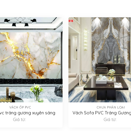
VÁCH ỐP PVC
CHƯA PHÂN LOẠI
vc tráng gương xuyên sáng
Vách Sofa PVC Tráng Gương
Giá từ:
Giá từ: