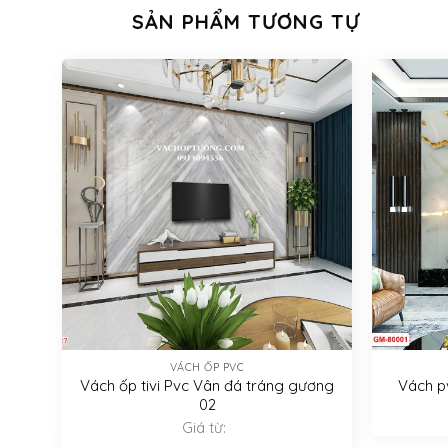
SẢN PHẨM TƯƠNG TỰ
VÁCH ỐP PVC
Vách ốp tivi Pvc Vân đá tráng gương
Vách p
02
Giá từ: