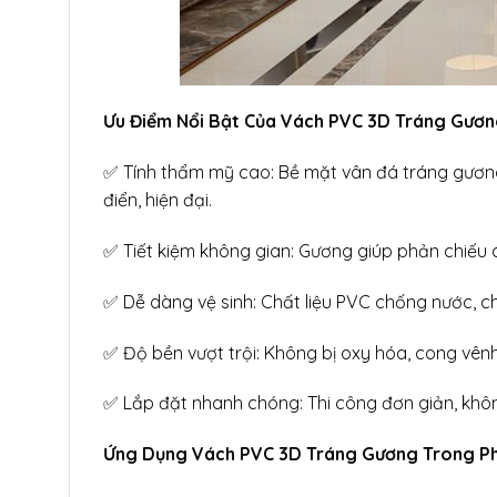
Ưu Điểm Nổi Bật Của Vách PVC 3D Tráng Gươ
✅ Tính thẩm mỹ cao: Bề mặt vân đá tráng gương
điển, hiện đại.
✅ Tiết kiệm không gian: Gương giúp phản chiếu 
✅ Dễ dàng vệ sinh: Chất liệu PVC chống nước, c
✅ Độ bền vượt trội: Không bị oxy hóa, cong vênh
✅ Lắp đặt nhanh chóng: Thi công đơn giản, không
Ứng Dụng Vách PVC 3D Tráng Gương Trong P