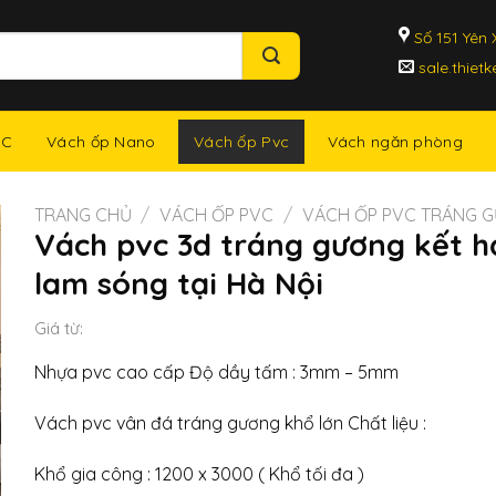
Số 151 Yên X
sale.thiet
Vách ốp Pvc
NC
Vách ốp Nano
Vách ngăn phòng
TRANG CHỦ
/
VÁCH ỐP PVC
/
VÁCH ỐP PVC TRÁNG 
Vách pvc 3d tráng gương kết h
lam sóng tại Hà Nội
Giá từ:
Nhựa pvc cao cấp Độ dầy tấm : 3mm – 5mm
Vách pvc vân đá tráng gương khổ lớn Chất liệu :
Khổ gia công : 1200 x 3000 ( Khổ tối đa )