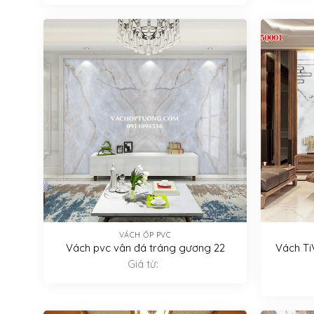
VÁCH ỐP PVC
Vách pvc vân đá tráng gương 22
Vách Ti
Giá từ: