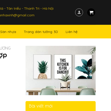
á - Tân triều - Thanh Trì - Hà Nội
kenhaxinh@gmail.com
Sàn nhựa
Trang dán tường 3D
Liên hệ
GƯƠNG
ợp
Bài viết mới