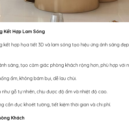
ng Kết Hợp Lam Sóng
 kết hợp họa tiết 3D và lam sóng tạo hiệu ứng ánh sáng đẹp
ánh sáng, tạo cảm giác phòng khách rộng hơn, phù hợp với nh
hống ẩm, không bám bụi, dễ lau chùi.
 như gỗ tự nhiên, chịu được độ ẩm và nhiệt độ cao.
 cần đục khoét tường, tiết kiệm thời gian và chi phí.
hòng Khách