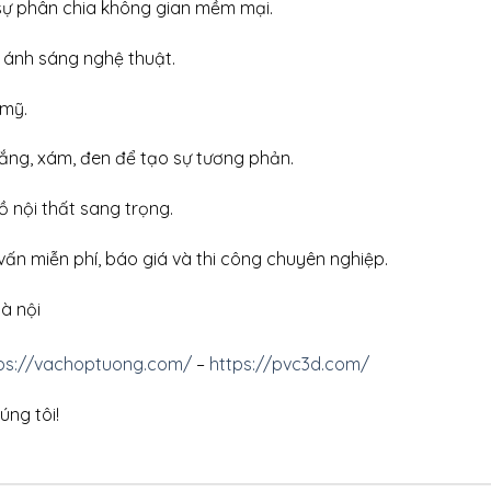
ự phân chia không gian mềm mại.
g ánh sáng nghệ thuật.
 mỹ.
rắng, xám, đen để tạo sự tương phản.
 nội thất sang trọng.
vấn miễn phí, báo giá và thi công chuyên nghiệp.
Hà nội
ps://vachoptuong.com/
–
https://pvc3d.com/
ng tôi!