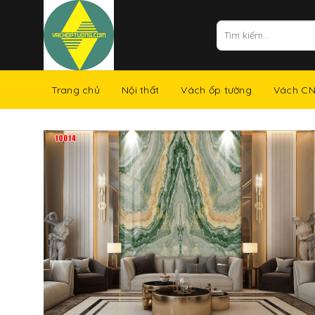
Skip
to
Tìm
kiếm:
content
Trang chủ
Nội thất
Vách ốp tường
Vách C