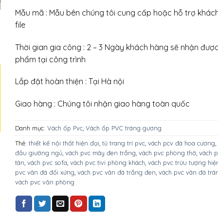
Mẫu mã : Mẫu bên chúng tôi cung cấp hoặc hỗ trợ khác
file
Thời gian gia công : 2 – 3 Ngày khách hàng sẽ nhận đượ
phẩm tại công trình
Lắp đặt hoàn thiện : Tại Hà nội
Giao hàng : Chúng tôi nhận giao hàng toàn quốc
Danh mục:
Vách ốp Pvc
,
Vách ốp PVC tráng gương
Thẻ:
thiết kế nội thất hiện đại
,
tủ trang trí pvc
,
vách pcv đá hoa cương
,
đầu giường ngủ
,
vách pvc mây đen trắng
,
vách pvc phòng thờ
,
vách p
tân
,
vách pvc sofa
,
vách pvc tivi phòng khách
,
vách pvc trừu tượng hiệ
pvc vân đá đối xứng
,
vách pvc vân đá trắng đen
,
vách pvc vân đá tr
vách pvc văn phòng