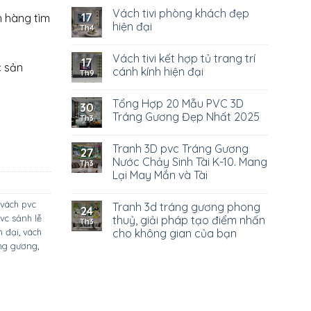
Vách tivi phòng khách đẹp
17
h hàng tìm
hiện đại
Th4
Vách tivi kết hợp tủ trang trí
17
c sản
cánh kính hiện đại
Th9
Tổng Hợp 20 Mẫu PVC 3D
30
Tráng Gương Đẹp Nhất 2025
Th3
Tranh 3D pvc Tráng Gương
27
Nước Chảy Sinh Tài K-10. Mang
Th3
Lại May Mắn và Tài
vách pvc
Tranh 3d tráng gương phong
24
vc sảnh lễ
thuỷ, giải pháp tạo điểm nhấn
Th3
cho không gian của bạn
n đại
,
vách
áng gương
,