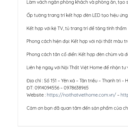
Làm vách ngăn phòng khách và phòng ăn, tạo s
Ốp tường trang trí kết hợp đèn LED tạo hiệu ứn
Kết hợp với kệ TV, tủ trang trí để tăng tính thẩm
Phong cách hiện đại: Kết hợp với nội thất màu t
Phong cách tân cổ điển: Kết hợp đèn chùm và đồ
Liên hệ ngay với Nội Thất Việt Home để nhận tư 
Địa chỉ : Số 151 – Yên xá – Tân triều – Thanh trì – 
ĐT: 0914094556 – 0978638965
Website :
https://noithatviethome.com.vn/
–
htt
Cảm ơn bạn đã quan tâm đến sản phẩm của chú