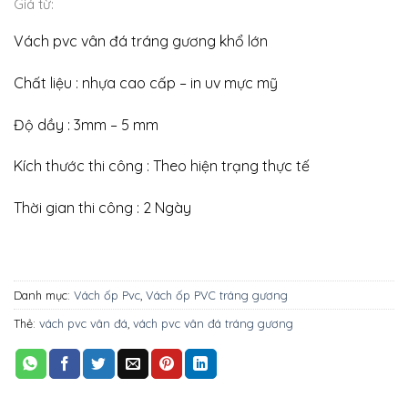
Giá từ:
Vách pvc vân đá tráng gương khổ lớn
Chất liệu : nhựa cao cấp – in uv mực mỹ
Độ dầy : 3mm – 5 mm
Kích thước thi công : Theo hiện trạng thực tế
Thời gian thi công : 2 Ngày
Danh mục:
Vách ốp Pvc
,
Vách ốp PVC tráng gương
Thẻ:
vách pvc vân đá
,
vách pvc vân đá tráng gương