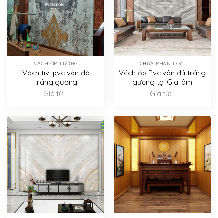
VÁCH ỐP TƯỜNG
CHƯA PHÂN LOẠI
Vách tivi pvc vân đá
Vách ốp Pvc vân đá tráng
tráng gương
gương tại Gia lâm
Giá từ:
Giá từ: