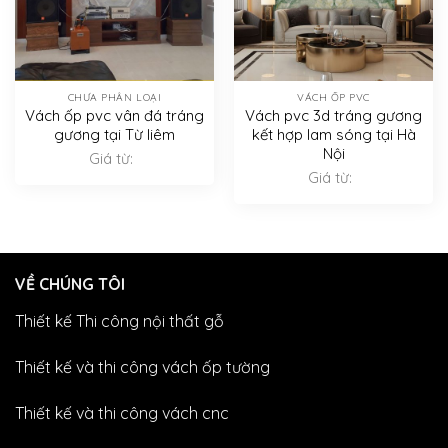
CHƯA PHÂN LOẠI
VÁCH ỐP PVC
Vách ốp pvc vân đá tráng
Vách pvc 3d tráng gương
gương tại Từ liêm
kết hợp lam sóng tại Hà
Nội
Giá từ:
Giá từ:
VỀ CHÚNG TÔI
Thiết kế Thi công nội thất gỗ
Thiết kế và thi công vách ốp tường
Thiết kế và thi công vách cnc