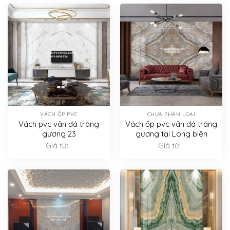
VÁCH ỐP PVC
CHƯA PHÂN LOẠI
Vách pvc vân đá tráng
Vách ốp pvc vân đá tráng
gương 23
gương tại Long biên
Giá từ:
Giá từ: