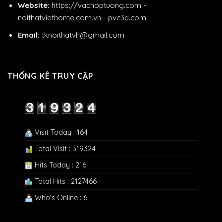
Website:
https://vachoptuong.com
-
noithatviethome.com.vn
-
pvc3d.com
Email:
tknoithatvh@gmail.com
THỐNG KÊ TRUY CẬP
Visit Today : 164
Total Visit : 319324
Hits Today : 216
Total Hits : 2127466
Who's Online : 6