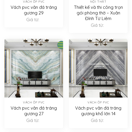
VÁCH ỐP PVC
NỘI THẤT
Vách pvc vân đá tráng
Thiết kế và thi công trọn
gương 29
gói phòng thờ – Xuân
Đỉnh Từ Liêm
Giá từ:
Giá từ:
VÁCH ỐP PVC
VÁCH ỐP PVC
Vách pvc vân đá tráng
Vách pvc vân đá tráng
gương 27
gương khổ lớn 14
Giá từ:
Giá từ: