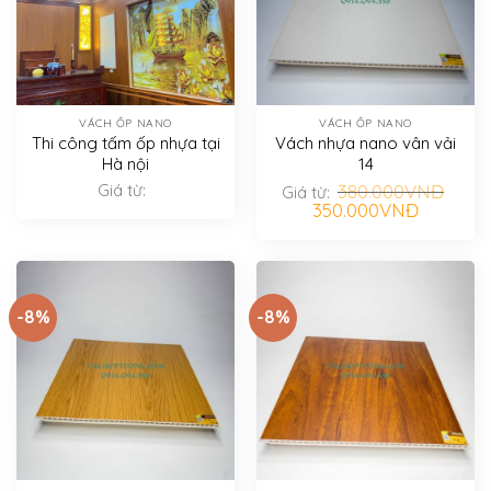
VÁCH ỐP NANO
VÁCH ỐP NANO
Thi công tấm ốp nhựa tại
Vách nhựa nano vân vải
Hà nội
14
Giá từ:
380.000
VNĐ
Giá từ:
Giá
Giá
350.000
VNĐ
gốc
hiện
là:
tại
380.000VNĐ.
là:
350.000V
-8%
-8%