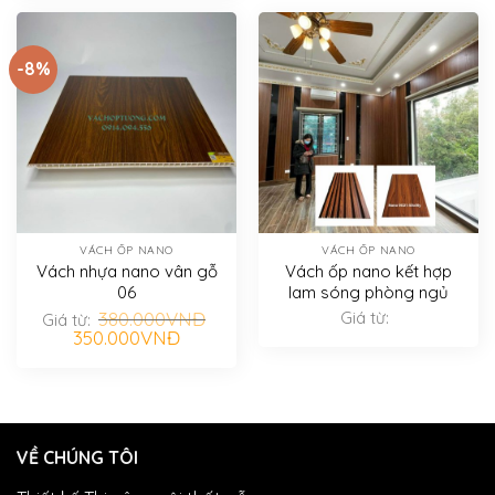
-8%
VÁCH ỐP NANO
VÁCH ỐP NANO
Vách nhựa nano vân gỗ
Vách ốp nano kết hợp
06
lam sóng phòng ngủ
380.000
VNĐ
Giá từ:
Giá từ:
Giá
Giá
350.000
VNĐ
gốc
hiện
là:
tại
380.000VNĐ.
là:
350.000VNĐ.
VỀ CHÚNG TÔI