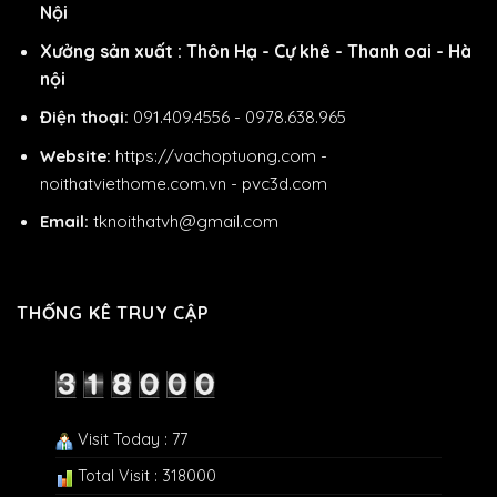
Nội
Xưởng sản xuất : Thôn Hạ - Cự khê - Thanh oai - Hà
nội
Điện thoại:
091.409.4556 - 0978.638.965
Website:
https://vachoptuong.com
-
noithatviethome.com.vn
-
pvc3d.com
Email:
tknoithatvh@gmail.com
THỐNG KÊ TRUY CẬP
Visit Today : 77
Total Visit : 318000