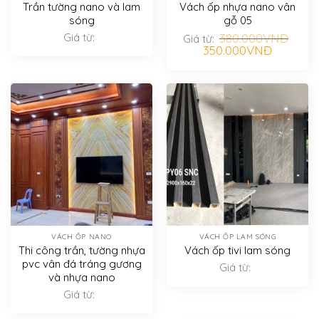
Trần tường nano và lam
Vách ốp nhựa nano vân
sóng
gỗ 05
Giá từ:
380.000
VNĐ
Giá từ:
Giá
Giá
350.000
VNĐ
gốc
hiện
là:
tại
380.000VNĐ.
là:
350.000V
VÁCH ỐP NANO
VÁCH ỐP LAM SÓNG
Thi công trần, tường nhựa
Vách ốp tivi lam sóng
pvc vân đá tráng gương
Giá từ:
và nhựa nano
Giá từ: