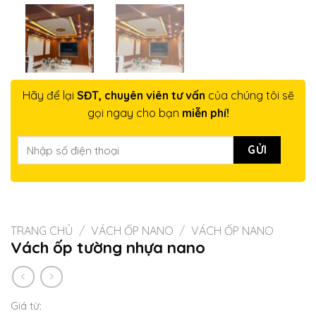
Hãy để lại
SĐT, chuyên viên tư vấn
của chúng tôi sẽ
gọi ngay cho bạn
miễn phí!
TRANG CHỦ
/
VÁCH ỐP NANO
/
VÁCH ỐP NANO
Vách ốp tường nhựa nano
Giá từ: