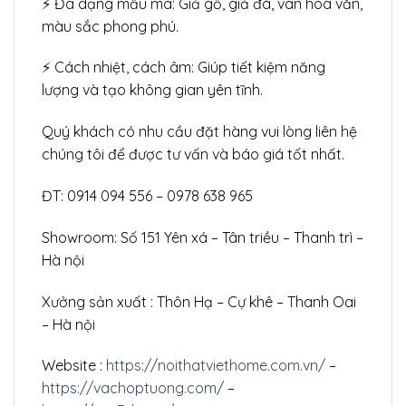
⚡ Đa dạng mẫu mã: Giả gỗ, giả đá, vân hoa văn,
màu sắc phong phú.
⚡ Cách nhiệt, cách âm: Giúp tiết kiệm năng
lượng và tạo không gian yên tĩnh.
Quý khách có nhu cầu đặt hàng vui lòng liên hệ
chúng tôi để được tư vấn và báo giá tốt nhất.
ĐT: 0914 094 556 – 0978 638 965
Showroom: Số 151 Yên xá – Tân triều – Thanh trì –
Hà nội
Xưởng sản xuất : Thôn Hạ – Cự khê – Thanh Oai
– Hà nội
Website :
https://noithatviethome.com.vn/
–
https://vachoptuong.com/
–