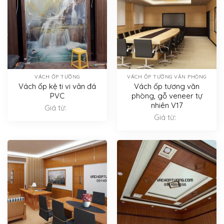
VÁCH ỐP TƯỜNG
VÁCH ỐP TƯỜNG VĂN PHÒNG
Vách ốp kệ ti vi vân đá
Vách ốp tương văn
PVC
phòng, gỗ veneer tự
nhiên V17
Giá từ:
Giá từ: