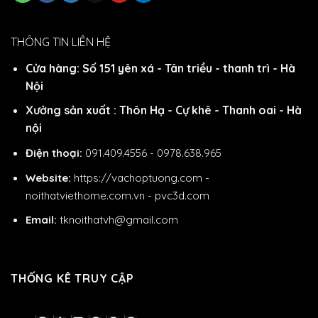
THÔNG TIN LIÊN HỆ
Cửa hàng: Số 151 yên xá - Tân triều - thanh trì - Hà
Nội
Xưởng sản xuất : Thôn Hạ - Cự khê - Thanh oai - Hà
nội
Điện thoại:
091.409.4556 - 0978.638.965
Website:
https://vachoptuong.com
-
noithatviethome.com.vn
-
pvc3d.com
Email:
tknoithatvh@gmail.com
THỐNG KÊ TRUY CẬP