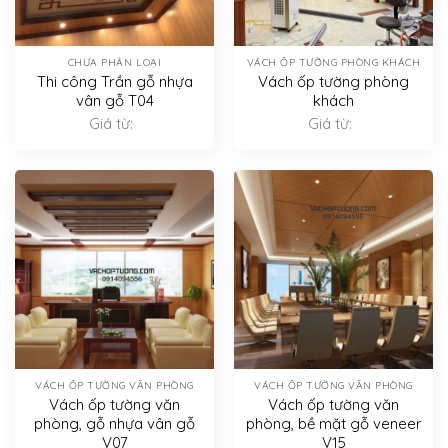
CHƯA PHÂN LOẠI
VÁCH ỐP TƯỜNG PHÒNG KHÁCH
Thi công Trần gỗ nhựa
Vách ốp tường phòng
vân gỗ T04
khách
Giá từ:
Giá từ:
VÁCH ỐP TƯỜNG VĂN PHÒNG
VÁCH ỐP TƯỜNG VĂN PHÒNG
Vách ốp tường văn
Vách ốp tường văn
phòng, gỗ nhựa vân gỗ
phòng, bề mặt gỗ veneer
V07
V15