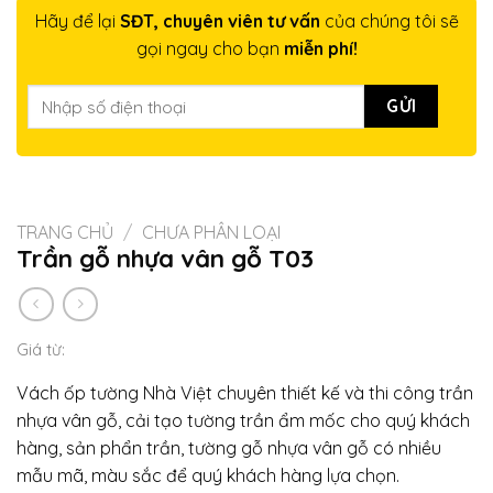
Hãy để lại
SĐT, chuyên viên tư vấn
của chúng tôi sẽ
gọi ngay cho bạn
miễn phí!
TRANG CHỦ
/
CHƯA PHÂN LOẠI
Trần gỗ nhựa vân gỗ T03
Giá từ:
Vách ốp tường Nhà Việt chuyên thiết kế và thi công trần
nhựa vân gỗ, cải tạo tường trần ẩm mốc cho quý khách
hàng, sản phẩn trần, tường gỗ nhựa vân gỗ có nhiều
mẫu mã, màu sắc để quý khách hàng lựa chọn.