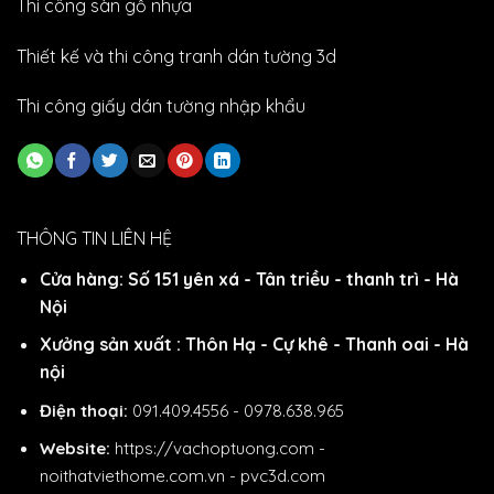
Thi công sàn gỗ nhựa
Thiết kế và thi công tranh dán tường 3d
Thi công giấy dán tường nhập khẩu
THÔNG TIN LIÊN HỆ
Cửa hàng: Số 151 yên xá - Tân triều - thanh trì - Hà
Nội
Xưởng sản xuất : Thôn Hạ - Cự khê - Thanh oai - Hà
nội
Điện thoại:
091.409.4556 - 0978.638.965
Website:
https://vachoptuong.com
-
noithatviethome.com.vn
-
pvc3d.com