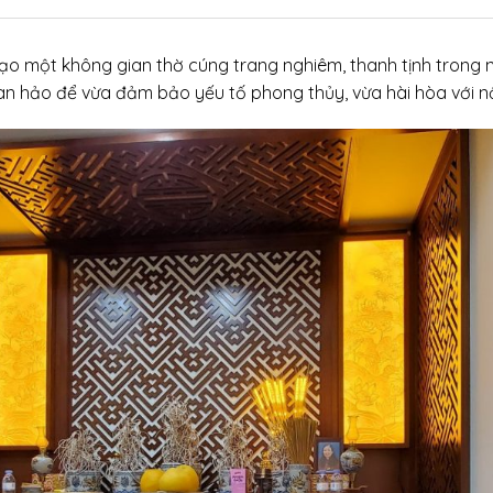
 tạo một không gian thờ cúng trang nghiêm, thanh tịnh trong 
n hảo để vừa đảm bảo yếu tố phong thủy, vừa hài hòa với nội