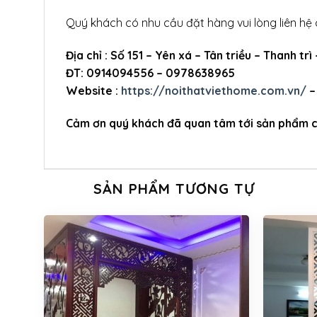
Quý khách có nhu cầu đặt hàng vui lòng liên hệ 
Địa chỉ : Số 151 – Yên xá – Tân triều – Thanh trì
ĐT: 0914094556 – 0978638965
Website :
https://noithatviethome.com.vn/
Cảm ơn quý khách đã quan tâm tới sản phẩm c
SẢN PHẨM TƯƠNG TỰ