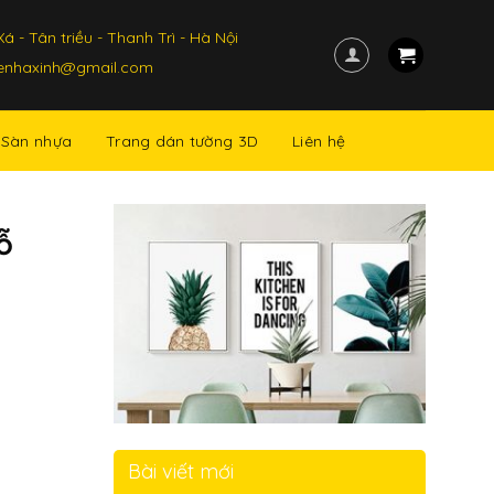
á - Tân triều - Thanh Trì - Hà Nội
kenhaxinh@gmail.com
Sàn nhựa
Trang dán tường 3D
Liên hệ
ỗ
Bài viết mới