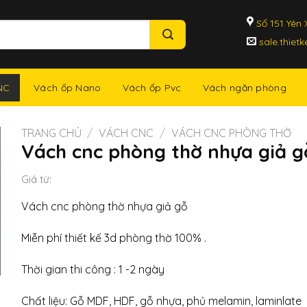
Số 151 Yên X
sale.thiet
NC
Vách ốp Nano
Vách ốp Pvc
Vách ngăn phòng
TRANG CHỦ
/
VÁCH CNC
/
VÁCH CNC PHÒNG THỜ
Vách cnc phòng thờ nhựa giả g
Giá từ:
Vách cnc phòng thờ nhựa giả gỗ
Miễn phí thiết kế 3d phòng thờ 100% .
Thời gian thi công : 1 -2 ngày
Chất liệu: Gỗ MDF, HDF, gỗ nhựa, phủ melamin, laminlate