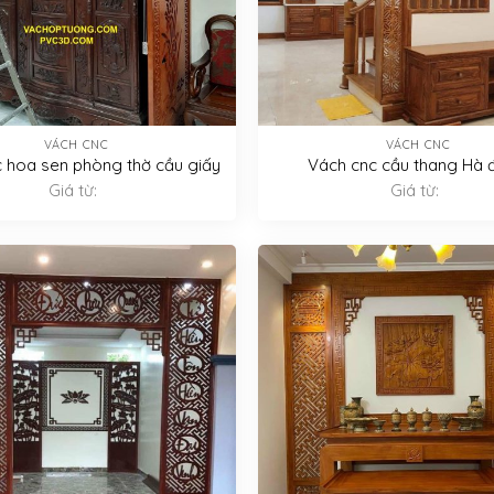
VÁCH CNC
VÁCH CNC
 hoa sen phòng thờ cầu giấy
Vách cnc cầu thang Hà
Giá từ:
Giá từ: