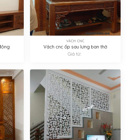
VÁCH CNC
 đông
Vách cnc ốp sau lưng ban thờ
Giá từ: