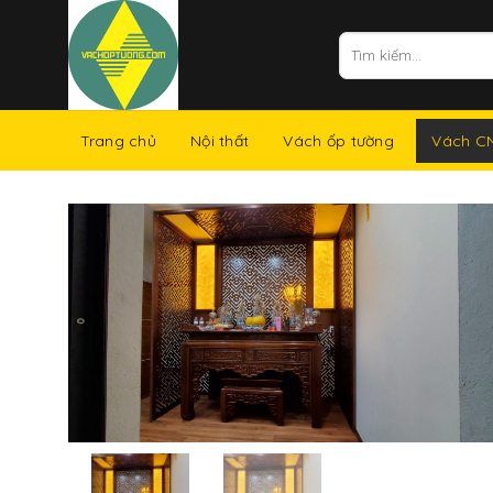
Skip
to
Tìm
kiếm:
content
Vách C
Trang chủ
Nội thất
Vách ốp tường