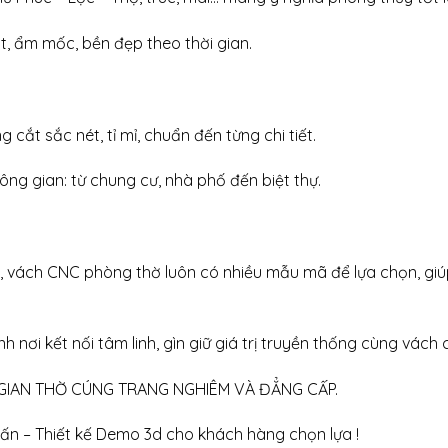
, ẩm mốc, bền đẹp theo thời gian.
ắt sắc nét, tỉ mỉ, chuẩn đến từng chi tiết.
ông gian: từ chung cư, nhà phố đến biệt thự.
ại, vách CNC phòng thờ luôn có nhiều mẫu mã để lựa chọn, gi
 nơi kết nối tâm linh, gìn giữ giá trị truyền thống cùng vách
 GIAN THỜ CÚNG TRANG NGHIÊM VÀ ĐẲNG CẤP.
vấn – Thiết kế Demo 3d cho khách hàng chọn lựa !