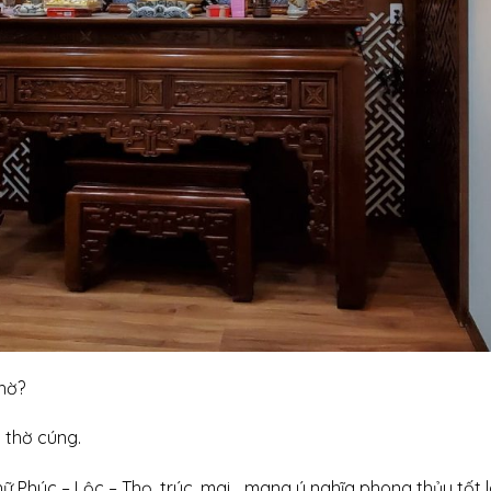
hờ?
 thờ cúng.
chữ Phúc – Lộc – Thọ, trúc, mai… mang ý nghĩa phong thủy tốt l