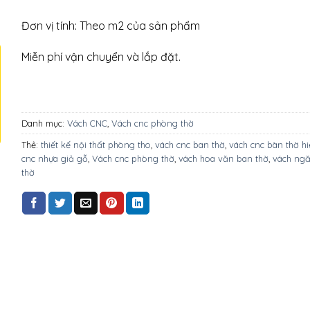
Đơn vị tính: Theo m2 của sản phẩm
Miễn phí vận chuyển và lắp đặt.
Danh mục:
Vách CNC
,
Vách cnc phòng thờ
Thẻ:
thiết kế nội thất phòng tho
,
vách cnc ban thờ
,
vách cnc bàn thờ hi
cnc nhựa giả gỗ
,
Vách cnc phòng thờ
,
vách hoa văn ban thờ
,
vách ngă
thờ