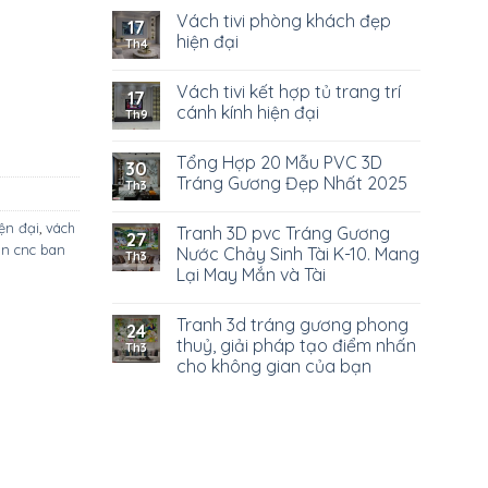
Vách tivi phòng khách đẹp
17
hiện đại
Th4
Vách tivi kết hợp tủ trang trí
17
cánh kính hiện đại
Th9
Tổng Hợp 20 Mẫu PVC 3D
30
Tráng Gương Đẹp Nhất 2025
Th3
ện đại
,
vách
Tranh 3D pvc Tráng Gương
27
n cnc ban
Nước Chảy Sinh Tài K-10. Mang
Th3
Lại May Mắn và Tài
Tranh 3d tráng gương phong
24
thuỷ, giải pháp tạo điểm nhấn
Th3
cho không gian của bạn