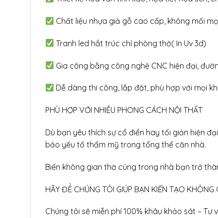
Chất liệu nhựa giả gỗ cao cấp, không mối mọt
Tranh led hắt trúc chỉ phòng thờ( In Uv 3d)
Gia công bằng công nghệ CNC hiện đại, đường c
Dễ dàng thi công, lắp đặt, phù hợp với mọi kh
PHÙ HỢP VỚI NHIỀU PHONG CÁCH NỘI THẤT
Dù bạn yêu thích sự cổ điển hay tối giản hiện đ
bảo yếu tố thẩm mỹ trong tổng thể căn nhà.
Biến không gian thờ cúng trong nhà bạn trở thành
HÃY ĐỂ CHÚNG TÔI GIÚP BẠN KIẾN TẠO KHÔNG
Chúng tôi sẽ miễn phí 100% khâu khảo sát – Tư 