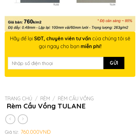
Hãy để lại
SĐT, chuyên viên tư vấn
của chúng tôi sẽ
gọi ngay cho bạn
miễn phí!
TRANG CHỦ
/
RÈM
/
RÈM CẦU VỒNG
Rèm Cầu Vồng TULANE
760.000
VNĐ
Giá từ: