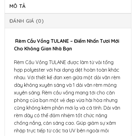
MÔ TẢ
ĐÁNH GIÁ (0)
Rèm Cầu Vồng TULANE – Điểm Nhấn Tươi Mới
Cho Không Gian Nhà Bạn
Rèm Cầu Vồng TULANE được làm từ vải tổng
hợp polyester với hai dạng dệt hoàn toàn khác
nhau. Với thiết kế đan xen giữa một dải vân rèm
dày không xuyên sáng và 1 dải vân rèm mỏng
xuyên sáng. Rèm cầu vồng mang tới cho căn
phòng của bạn một vẻ đẹp vừa hài hòa nhưng
cũng không kém phần mới lạ và cá tính. Dải vân
rèm dày có thể đảm nhiệm tốt chức năng
chống nắng, cản sáng cao. Giúp giảm sự xâm
nhập trực tiếp từ các tia UV bên ngoài môi