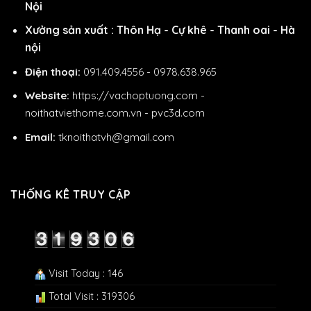
Nội
Xưởng sản xuất : Thôn Hạ - Cự khê - Thanh oai - Hà
nội
Điện thoại:
091.409.4556 - 0978.638.965
Website:
https://vachoptuong.com
-
noithatviethome.com.vn
-
pvc3d.com
Email:
tknoithatvh@gmail.com
THỐNG KÊ TRUY CẬP
Visit Today : 146
Total Visit : 319306