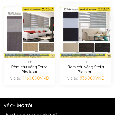
RÈM
RÈM
Rèm cầu vồng Terra
Rèm cầu vồng Stella
Blackout
Blackout
1.160.000
VNĐ
836.000
VNĐ
Giá từ:
Giá từ:
VỀ CHÚNG TÔI