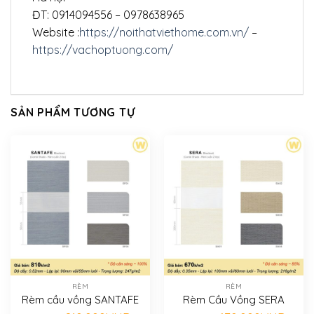
ĐT: 0914094556 – 0978638965
Website :
https://noithatviethome.com.vn/
–
https://vachoptuong.com/
SẢN PHẨM TƯƠNG TỰ
RÈM
RÈM
Rèm cầu vồng SANTAFE
Rèm Cầu Vồng SERA