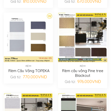
810.000
VNĐ
670.000
VNĐ
Giá từ:
Giá từ:
RÈM
RÈM
Rèm Cầu Vồng TOPEKA
Rèm cầu vồng Pine tree
Blackout
770.000
VNĐ
Giá từ:
976.000
VNĐ
Giá từ: