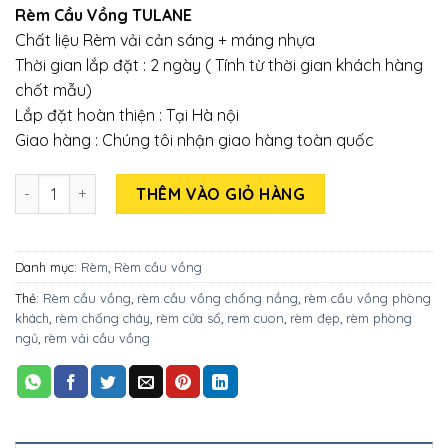
Rèm Cầu Vồng TULANE
Chất liệu Rèm vải cản sáng + máng nhựa
Thời gian lắp đặt : 2 ngày ( Tính từ thời gian khách hàng
chốt mẫu)
Lắp đặt hoàn thiện : Tại Hà nội
Giao hàng : Chúng tôi nhận giao hàng toàn quốc
Số lượng
THÊM VÀO GIỎ HÀNG
Danh mục:
Rèm
,
Rèm cầu vồng
Thẻ:
Rèm cầu vồng
,
rèm cầu vồng chống nắng
,
rèm cầu vồng phòng
khách
,
rèm chống cháy
,
rèm cửa sổ
,
rem cuon
,
rèm đẹp
,
rèm phòng
ngủ
,
rèm vải cầu vồng