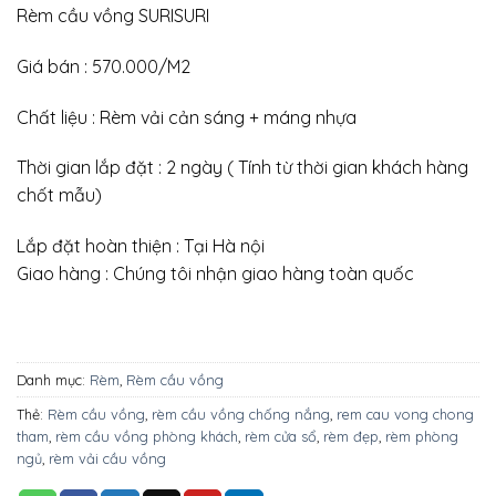
Rèm cầu vồng SURISURI
Giá bán : 570.000/M2
Chất liệu : Rèm vải cản sáng + máng nhựa
Thời gian lắp đặt : 2 ngày ( Tính từ thời gian khách hàng
chốt mẫu)
Lắp đặt hoàn thiện : Tại Hà nội
Giao hàng : Chúng tôi nhận giao hàng toàn quốc
Danh mục:
Rèm
,
Rèm cầu vồng
Thẻ:
Rèm cầu vồng
,
rèm cầu vồng chống nắng
,
rem cau vong chong
tham
,
rèm cầu vồng phòng khách
,
rèm cửa sổ
,
rèm đẹp
,
rèm phòng
ngủ
,
rèm vải cầu vồng