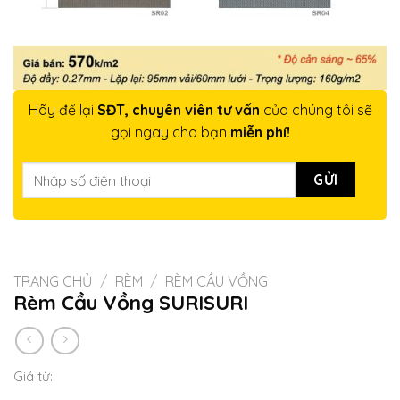
Hãy để lại
SĐT, chuyên viên tư vấn
của chúng tôi sẽ
gọi ngay cho bạn
miễn phí!
TRANG CHỦ
/
RÈM
/
RÈM CẦU VỒNG
Rèm Cầu Vồng SURISURI
Giá từ: