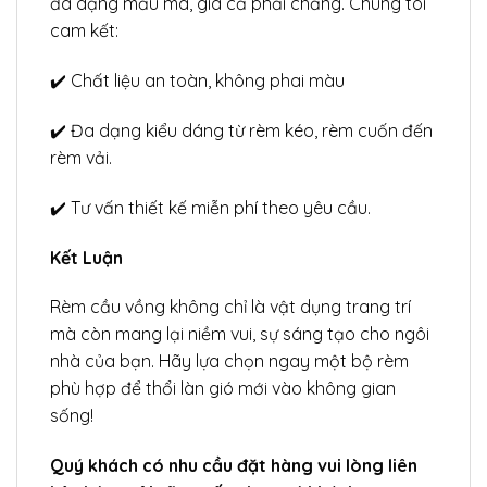
đa dạng mẫu mã, giá cả phải chăng. Chúng tôi
cam kết:
✔️ Chất liệu an toàn, không phai màu
✔️ Đa dạng kiểu dáng từ rèm kéo, rèm cuốn đến
rèm vải.
✔️ Tư vấn thiết kế miễn phí theo yêu cầu.
Kết Luận
Rèm cầu vồng không chỉ là vật dụng trang trí
mà còn mang lại niềm vui, sự sáng tạo cho ngôi
nhà của bạn. Hãy lựa chọn ngay một bộ rèm
phù hợp để thổi làn gió mới vào không gian
sống!
Quý khách có nhu cầu đặt hàng vui lòng liên