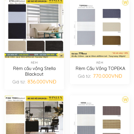
RÈM
RÈM
Rèm cầu vồng Stella
Rèm Cầu Vồng TOPEKA
Blackout
770.000
VNĐ
Giá từ:
836.000
VNĐ
Giá từ: