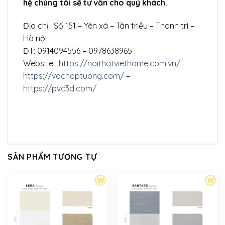
hệ chúng tôi sẽ tư vấn cho quý khách.
Địa chỉ : Số 151 – Yên xá – Tân triều – Thanh trì –
Hà nội
ĐT: 0914094556 – 0978638965
Website :
https://noithatviethome.com.vn/
–
https://vachoptuong.com/
–
https://pvc3d.com/
SẢN PHẨM TƯƠNG TỰ