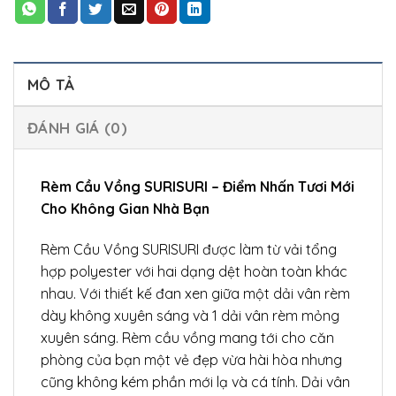
MÔ TẢ
ĐÁNH GIÁ (0)
Rèm Cầu Vồng SURISURI – Điểm Nhấn Tươi Mới
Cho Không Gian Nhà Bạn
Rèm Cầu Vồng SURISURI được làm từ vải tổng
hợp polyester với hai dạng dệt hoàn toàn khác
nhau. Với thiết kế đan xen giữa một dải vân rèm
dày không xuyên sáng và 1 dải vân rèm mỏng
xuyên sáng. Rèm cầu vồng mang tới cho căn
phòng của bạn một vẻ đẹp vừa hài hòa nhưng
cũng không kém phần mới lạ và cá tính. Dải vân