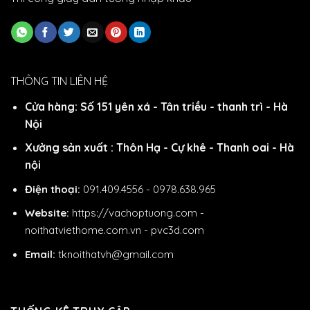
THÔNG TIN LIÊN HỆ
Cửa hàng: Số 151 yên xá - Tân triều - thanh trì - Hà
Nội
Xưởng sản xuất : Thôn Hạ - Cự khê - Thanh oai - Hà
nội
Điện thoại:
091.409.4556 - 0978.638.965
Website:
https://vachoptuong.com
-
noithatviethome.com.vn
-
pvc3d.com
Email:
tknoithatvh@gmail.com