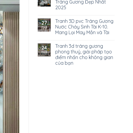
Tráng Gương Đẹp Nhất
Th3
2025
Tranh 3D pvc Tráng Gương
27
Nước Chảy Sinh Tài K-10.
Th3
Mang Lại May Mắn và Tài
Tranh 3d tráng gương
24
phong thuỷ, giải pháp tạo
Th3
điểm nhấn cho không gian
của bạn