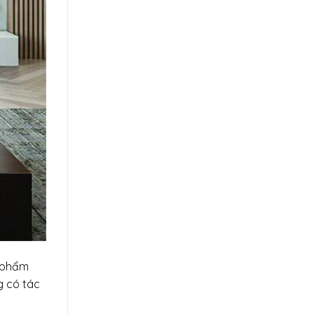
n phẩm
g có tác