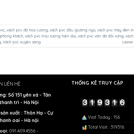
pvc
,
vách pcv đá hoa cương
,
vách pvc đầu giường ngủ
,
vách pvc mây đen t
i phòng khách
,
vách pvc trừu tượng hiện đại
,
vách pvc vân đá đối xứng
,
vách
g
,
Vách pvc xuyên sáng
Leave
THỐNG KÊ TRUY CẬP
N LIÊN HỆ
ng: Số 151 yên xá - Tân
 thanh trì - Hà Nội
sản xuất : Thôn Hạ - Cự
Visit Today : 156
Thanh oai - Hà nội
Total Visit : 319316
oại:
091.409.4556 -