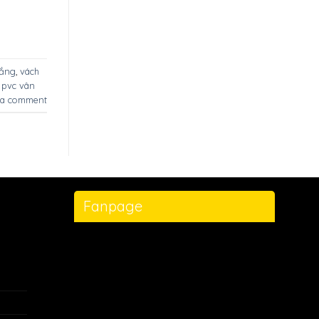
rắng
,
vách
 pvc vân
 a comment
Fanpage