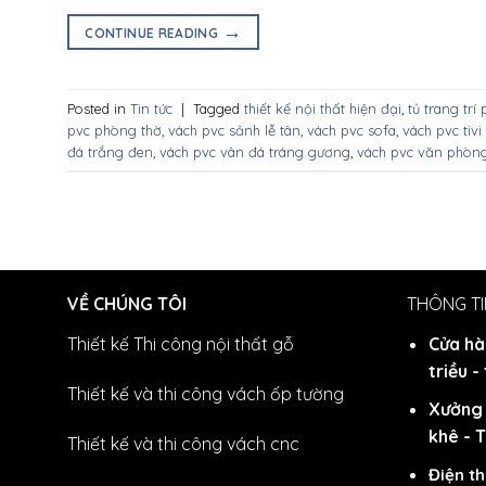
→
CONTINUE READING
Posted in
Tin tức
|
Tagged
thiết kế nội thất hiện đại
,
tủ trang trí 
pvc phòng thờ
,
vách pvc sảnh lễ tân
,
vách pvc sofa
,
vách pvc tiv
đá trắng đen
,
vách pvc vân đá tráng gương
,
vách pvc văn phòn
VỀ CHÚNG TÔI
THÔNG TI
Thiết kế Thi công nội thất gỗ
Cửa hà
triều -
Thiết kế và thi công vách ốp tường
Xưởng 
khê - 
Thiết kế và thi công vách cnc
Điện th