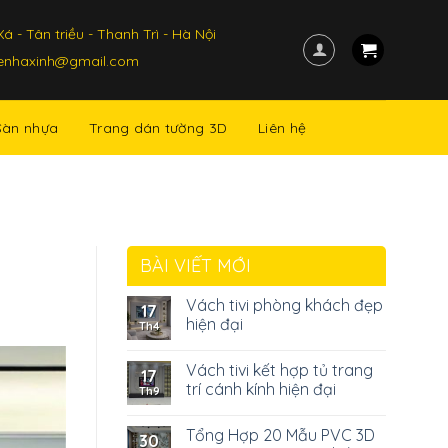
á - Tân triều - Thanh Trì - Hà Nội
kenhaxinh@gmail.com
Sàn nhựa
Trang dán tường 3D
Liên hệ
BÀI VIẾT MỚI
Vách tivi phòng khách đẹp
17
hiện đại
Th4
Vách tivi kết hợp tủ trang
17
trí cánh kính hiện đại
Th9
Tổng Hợp 20 Mẫu PVC 3D
30