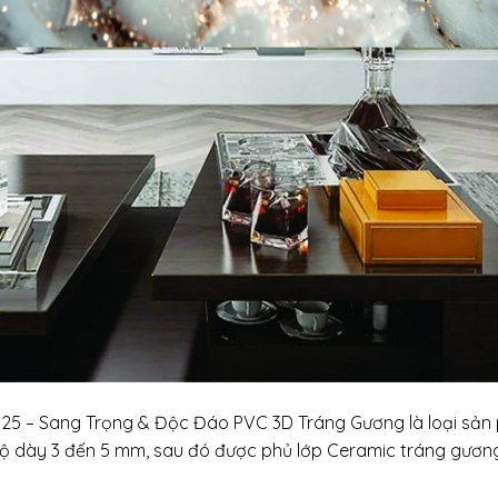
5 – Sang Trọng & Độc Đáo PVC 3D Tráng Gương là loại sả
độ dày 3 đến 5 mm, sau đó được phủ lớp Ceramic tráng gươn