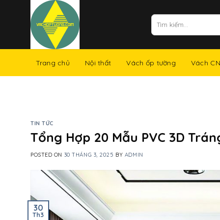
Skip
to
Tìm
kiếm:
content
Trang chủ
Nội thất
Vách ốp tường
Vách C
TIN TỨC
Tổng Hợp 20 Mẫu PVC 3D Trán
POSTED ON
30 THÁNG 3, 2025
BY
ADMIN
30
Th3