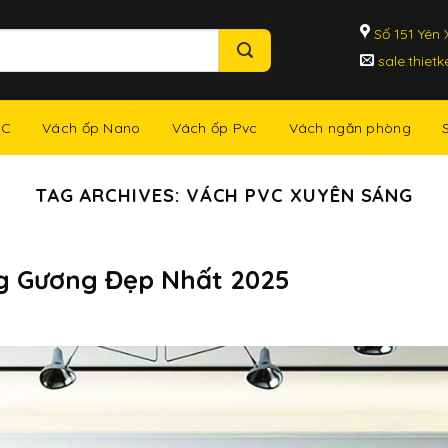
Số 151 Yên X
sale.thiet
NC
Vách ốp Nano
Vách ốp Pvc
Vách ngăn phòng
TAG ARCHIVES:
VÁCH PVC XUYÊN SÁNG
g Gương Đẹp Nhất 2025