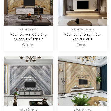
VÁCH ỐP PVC
VÁCH ỐP TƯỜNG
Vách ốp vân đá tráng
Vách tivi phòng khách
gương khổ lớn 07
hiện đại VH11
Giá từ:
Giá từ:
VÁCH ỐP PVC
VÁCH ỐP PVC