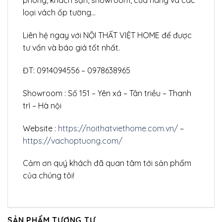
phòng, khách sạn, showroom, cửa hàng và các
loại vách ốp tường…
Liên hệ ngay với NỘI THẤT VIỆT HOME để được
tư vấn và báo giá tốt nhất.
ĐT: 0914094556 – 0978638965
Showroom : Số 151 – Yên xá – Tân triều – Thanh
trì – Hà nội
Website :
https://noithatviethome.com.vn/
–
https://vachoptuong.com/
Cảm ơn quý khách đã quan tâm tới sản phẩm
của chúng tôi!
SẢN PHẨM TƯƠNG TỰ