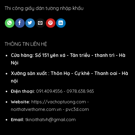
Thi công giấy dán tường nhập khẩu
THÔNG TIN LIÊN HỆ
Cửa hàng: Số 151 yên xá - Tân triều - thanh trì - Hà
Nội
Xưởng sản xuất : Thôn Hạ - Cự khê - Thanh oai - Hà
nội
Điện thoại:
091.409.4556 - 0978.638.965
Website:
https://vachoptuong.com
-
noithatviethome.com.vn
-
pvc3d.com
Email:
tknoithatvh@gmail.com