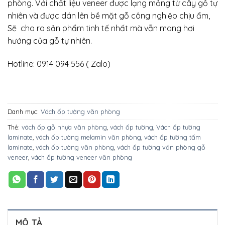
phòng. Với chất liệu veneer được lạng mỏng từ cây gỗ tự
nhiên và được dán lên bề mặt gỗ công nghiệp chịu ẩm,
Sẽ cho ra sản phẩm tinh tế nhất mà vẫn mang hơi
hướng của gỗ tự nhiên.
Hotline: 0914 094 556 ( Zalo)
Danh mục:
Vách ốp tường văn phòng
Thẻ:
vách ốp gỗ nhựa văn phòng
,
vách ốp tường
,
Vách ốp tường
laminate
,
vách ốp tường melamin văn phòng
,
vách ốp tường tấm
laminate
,
vách ốp tường văn phòng
,
vách ốp tường văn phòng gỗ
veneer
,
vách ốp tường veneer văn phòng
MÔ TẢ