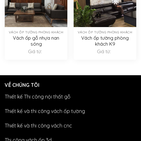
VÁCH ỐP TƯỜNG PHÒNG KHÁCH
VÁCH ỐP TƯỜNG PHÒNG KHÁCH
Vách ốp gỗ nhựa nan
Vách ốp tường phòng
sóng
khách K9
Giá từ:
Giá từ:
VỀ CHÚNG TÔI
Thiết kế Thi công nội thất gỗ
Thiết kế và thi công vách ốp tường
Thiết kế và thi công vách cnc
Thi công vách ốp 3d