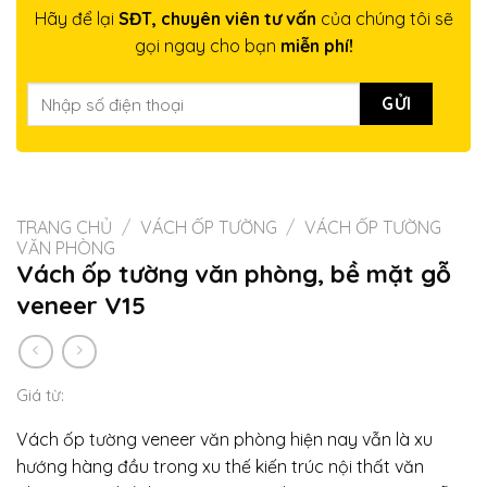
Hãy để lại
SĐT, chuyên viên tư vấn
của chúng tôi sẽ
gọi ngay cho bạn
miễn phí!
TRANG CHỦ
/
VÁCH ỐP TƯỜNG
/
VÁCH ỐP TƯỜNG
VĂN PHÒNG
Vách ốp tường văn phòng, bề mặt gỗ
veneer V15
Giá từ:
Vách ốp tường veneer văn phòng hiện nay vẫn là xu
hướng hàng đầu trong xu thế kiến trúc nội thất văn