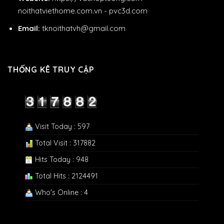
noithatviethome.com.vn
-
pvc3d.com
Email:
tknoithatvh@gmail.com
THỐNG KÊ TRUY CẬP
Visit Today : 597
Total Visit : 317882
Hits Today : 948
Total Hits : 2124491
Who's Online : 4