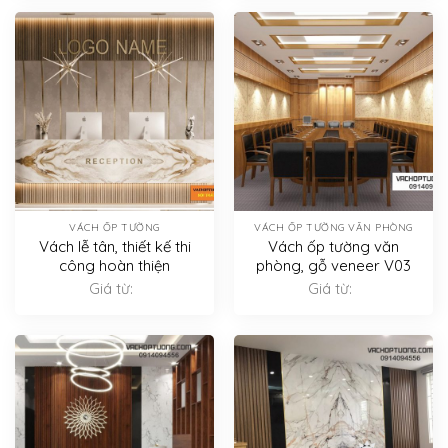
VÁCH ỐP TƯỜNG
VÁCH ỐP TƯỜNG VĂN PHÒNG
Vách lễ tân, thiết kế thi
Vách ốp tường văn
công hoàn thiện
phòng, gỗ veneer V03
Giá từ:
Giá từ: