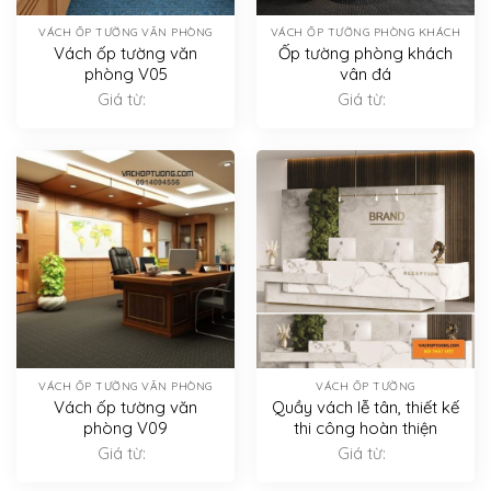
VÁCH ỐP TƯỜNG VĂN PHÒNG
VÁCH ỐP TƯỜNG PHÒNG KHÁCH
Vách ốp tường văn
Ốp tường phòng khách
phòng V05
vân đá
Giá từ:
Giá từ:
VÁCH ỐP TƯỜNG VĂN PHÒNG
VÁCH ỐP TƯỜNG
Vách ốp tường văn
Quầy vách lễ tân, thiết kế
phòng V09
thi công hoàn thiện
Giá từ:
Giá từ: