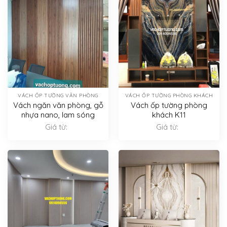
VÁCH ỐP TƯỜNG VĂN PHÒNG
VÁCH ỐP TƯỜNG PHÒNG KHÁCH
Vách ngăn văn phòng, gỗ
Vách ốp tường phòng
nhựa nano, lam sóng
khách K11
Giá từ:
Giá từ: