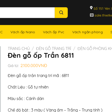
Số 151 Yên X
sale.thiet
NC
Vách ốp Nano
Vách ốp Pvc
Vách ngăn phòng
TRANG CHỦ
/
ĐÈN GỖ TRANG TRÍ
/
ĐÈN GỖ PHÒNG K
Đèn gỗ ốp Trần 6811
2.100.000
VNĐ
Giá từ:
Đèn gỗ ốp trần trang trí mã : 6811
Chất Liệu : Gỗ tự nhiên
Màu sắc : Cánh dán
Chế độ bật : 3 màu ( Vàng ấm – Trắng – Trung tính )