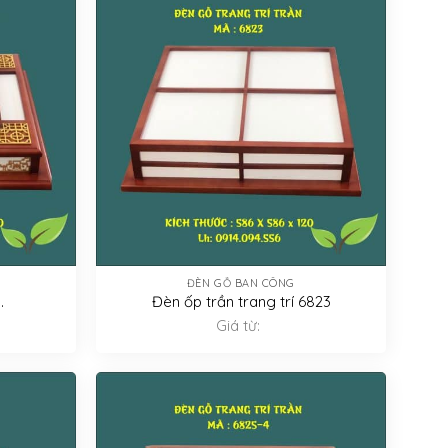
ĐÈN GỖ BAN CÔNG
.
Đèn ốp trần trang trí 6823
Giá từ: