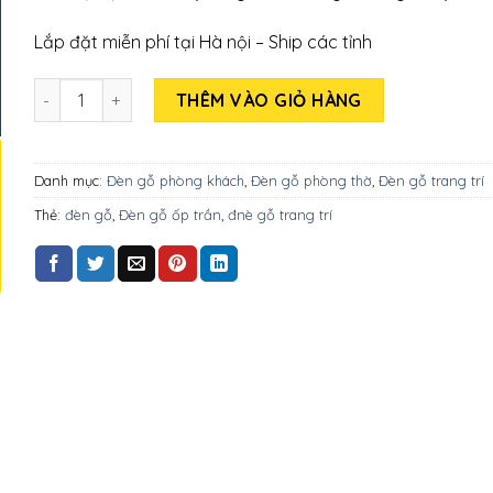
Lắp đặt miễn phí tại Hà nội – Ship các tỉnh
Số lượng
THÊM VÀO GIỎ HÀNG
Danh mục:
Đèn gỗ phòng khách
,
Đèn gỗ phòng thờ
,
Đèn gỗ trang trí
Thẻ:
đèn gỗ
,
Đèn gỗ ốp trần
,
đnè gỗ trang trí