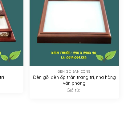
ĐÈN GỖ BAN CÔNG
rí
Đèn gỗ, đèn ốp trần trang trí, nhà hàng
văn phòng
Giá từ: