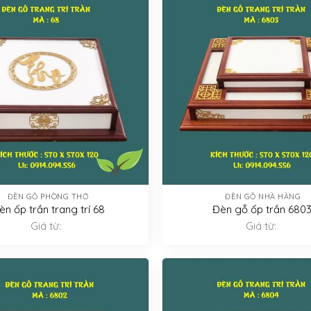
ĐÈN GỖ PHÒNG THỜ
ĐÈN GỖ NHÀ HÀNG
èn ốp trần trang trí 68
Đèn gỗ ốp trần 6803
Giá từ:
Giá từ: