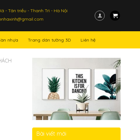
á - Tân triều - Thanh Trì - Hà Nội
kenhaxinh@gmail.com
Sàn nhựa
Trang dán tường 3D
Liên hệ
HÁCH
Bài viết mới