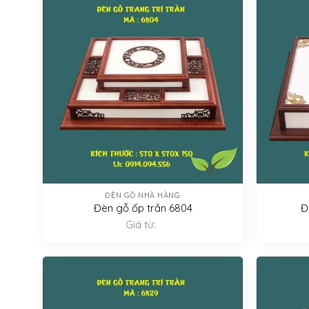
ĐÈN GỖ NHÀ HÀNG
Đèn gỗ ốp trần 6804
Đ
Giá từ: