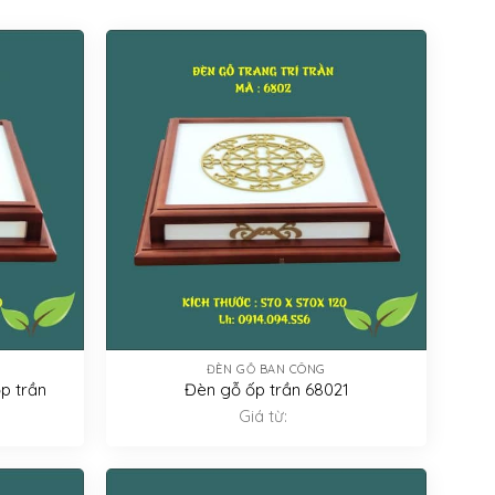
ĐÈN GỖ BAN CÔNG
ốp trần
Đèn gỗ ốp trần 68021
Giá từ: