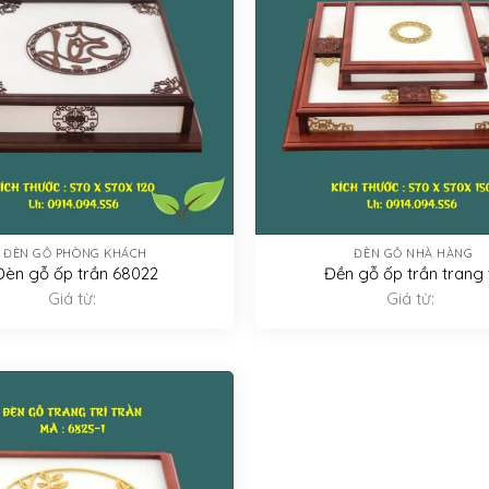
ĐÈN GỖ PHÒNG KHÁCH
ĐÈN GỖ NHÀ HÀNG
Đèn gỗ ốp trần 68022
Đền gỗ ốp trần trang t
Giá từ:
Giá từ: