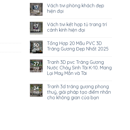
Vách tivi phòng khách đẹp
17
hiện đại
Th4
Vách tivi kết hợp tủ trang trí
17
cánh kính hiện đại
Th9
Tổng Hợp 20 Mẫu PVC 3D
30
Tráng Gương Đẹp Nhất 2025
Th3
Tranh 3D pvc Tráng Gương
27
Nước Chảy Sinh Tài K-10. Mang
Th3
Lại May Mắn và Tài
Tranh 3d tráng gương phong
24
thuỷ, giải pháp tạo điểm nhấn
Th3
cho không gian của bạn