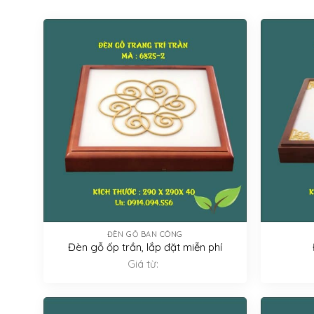
ĐÈN GỖ BAN CÔNG
Đèn gỗ ốp trần, lắp đặt miễn phí
Giá từ: