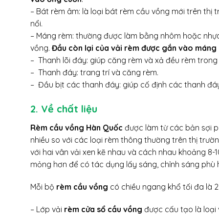
– Bát rèm âm: là loại bát rèm cầu vồng mới trên th
nổi.
– Máng rèm: thường được làm bằng nhôm hoặc nhựa, 
vồng.
Đầu còn lại của vải rèm được gắn vào máng
– Thanh lõi đáy: giúp căng rèm và xả đều rèm trong
– Thanh đáy: trang trí và căng rèm.
– Đầu bịt các thanh đáy: giúp cố định các thanh đá
2. Về chất liệu
Rèm cầu vồng Hàn Quốc
được làm từ các bản sợi p
nhiều so với các loại rèm thông thường trên thị trườ
với hai vân vải xen kẽ nhau và cách nhau khoảng 8-1
mỏng hơn để có tác dụng lấy sáng, chỉnh sáng phù h
Mỗi bộ
rèm cầu vồng
có chiều ngang khổ tối đa là 2
– Lớp vải
rèm cửa sổ cầu vồng
được cấu tạo là loạ