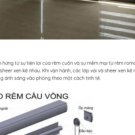
m hứng từ sự tiện lợi của rèm cuốn và sự mềm mại từ rèm ro
heer xen kẽ nhau. Khi vận hành, các lớp vải và sheer xen kẽ
ợng ánh sáng vào phòng theo một cách tinh tế.