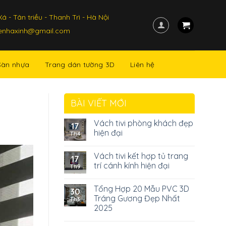
á - Tân triều - Thanh Trì - Hà Nội
kenhaxinh@gmail.com
Sàn nhựa
Trang dán tường 3D
Liên hệ
BÀI VIẾT MỚI
Vách tivi phòng khách đẹp
17
hiện đại
Th4
Vách tivi kết hợp tủ trang
17
trí cánh kính hiện đại
Th9
Tổng Hợp 20 Mẫu PVC 3D
30
Tráng Gương Đẹp Nhất
Th3
2025