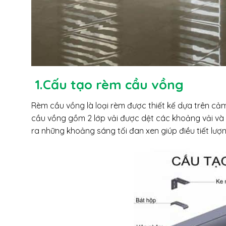
1.Cấu tạo rèm cầu vồng
Rèm cầu vồng là loại rèm được thiết kế dựa trên cả
cầu vồng gồm 2 lớp vải được dệt các khoảng vải và s
ra những khoảng sáng tối đan xen giúp điều tiết lư