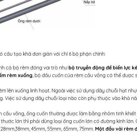
 cấu tạo khá đơn giản với chỉ 6 bộ phận chính:
ành cả bộ rèm đóng vai trò như
bộ truyền động để biến lực k
tấm rèm xuống
, bộ đầu cuốn của rèm cầu vồng có thể được 
èm lên xuống linh hoạt. Ngoài việc sử dụng dây chuỗi hạt nhự
g. Việc sử dụng dây chuỗi loại nào còn phụ thuộc vào khả n
èm cầu vồng, ống cuốn thường được làm bằng nhôm tinh khiế
thước lớn thì phải dùng loại ống cuốn lớn có đường kính lớn. 
ờng: 28mm,38mm, 45mm, 55mm, 65mm, 75mm.
Một đầu vải rèm 