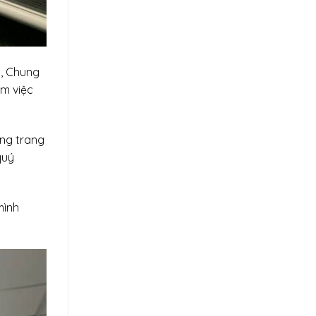
g, Chung
àm việc
ong trang
quý
mình