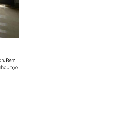
man. Rèm
 nhau tạo