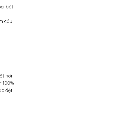
oại bát
èm cầu
tốt hơn
er 100%
ợc dệt