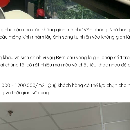
ứng nhu cầu cho các không gian mở như Văn phòng, Nhà hàn
ều các mảng kính nhằm lấy ánh sáng tự nhiên vào không gian l
 khâu vệ sinh chính vì vậy Rèm cầu vồng là giải pháp số 1 tr
n tại chúng tôi có rất nhiều mã màu và chất liệu khác nhau để 
0.000 – 1.200.000/m2 . Quý khách hàng có thể lựa chọn cho 
ng và thời gian sử dụng