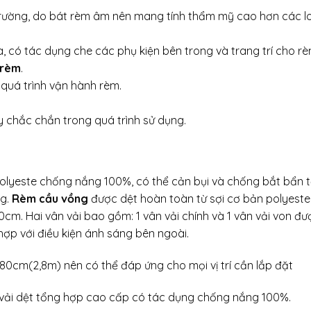
ị trường, do bát rèm âm nên mang tính thẩm mỹ cao hơn các l
có tác dụng che các phụ kiện bên trong và trang trí cho r
 rèm
.
 quá trình vận hành rèm.
y chắc chắn trong quá trình sử dụng.
olyeste chống nắng 100%, có thể cản bụi và chống bắt bẩn 
ng.
Rèm cầu vồng
được dệt hoàn toàn từ sợi cơ bản polyest
0cm. Hai vân vải bao gồm: 1 vân vải chính và 1 vân vải von đư
ợp với điều kiện ánh sáng bên ngoài.
80cm(2,8m) nên có thể đáp ứng cho mọi vị trí cần lắp đặt
i vải dệt tổng hợp cao cấp có tác dụng chống nắng 100%.