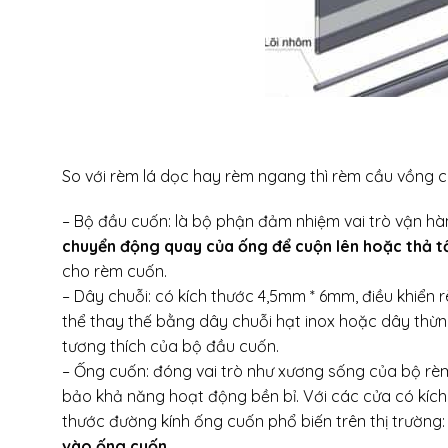
So với rèm lá dọc hay rèm ngang thì rèm cầu vồng có
– Bộ đầu cuốn: là bộ phận đảm nhiệm vai trò vận h
chuyển động quay của ống để cuộn lên hoặc thả 
cho rèm cuốn.
– Dây chuỗi: có kích thước 4,5mm * 6mm, điều khiển r
thể thay thế bằng dây chuỗi hạt inox hoặc dây thừn
tương thích của bộ đầu cuốn.
– Ống cuốn: đóng vai trò như xương sống của bộ r
bảo khả năng hoạt động bền bỉ. Với các cửa có kích 
thước đường kính ống cuốn phổ biến trên thị trư
vào ống cuốn
.