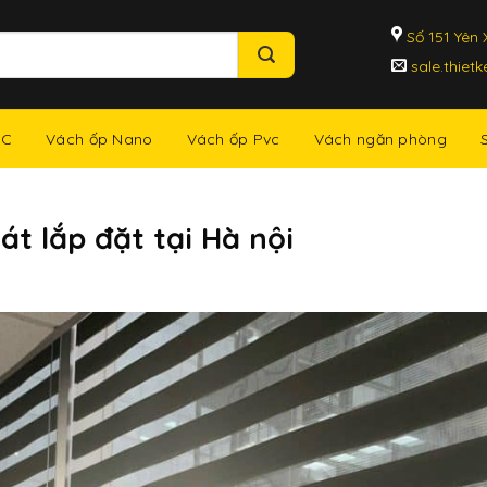
Số 151 Yên X
sale.thiet
NC
Vách ốp Nano
Vách ốp Pvc
Vách ngăn phòng
t lắp đặt tại Hà nội