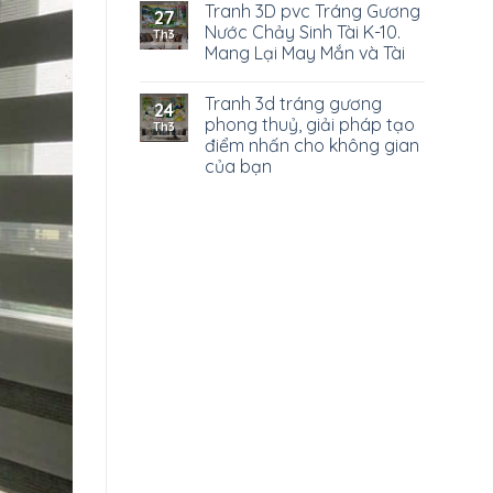
Tranh 3D pvc Tráng Gương
27
Nước Chảy Sinh Tài K-10.
Th3
Mang Lại May Mắn và Tài
Tranh 3d tráng gương
24
phong thuỷ, giải pháp tạo
Th3
điểm nhấn cho không gian
của bạn