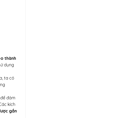
éo thành
sử dụng
a, ta có
ăng
t để đảm
Các kích
được gắn